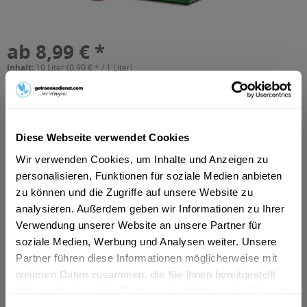
ab 8,99 € *
Inhalt:
10 Liter (0,90 € * / 1 Liter)
inkl. MwSt.
ggf. zzgl. Erschwerniszuschlag
Vorrätig
MEHRWEG
+4,50 € Pfand
Diese Webseite verwendet Cookies
Wir verwenden Cookies, um Inhalte und Anzeigen zu
In den
Warenkorb
personalisieren, Funktionen für soziale Medien anbieten
zu können und die Zugriffe auf unsere Website zu
Artikel-Nr.:
36697
analysieren. Außerdem geben wir Informationen zu Ihrer
Verfügbar in:
Verwendung unserer Website an unsere Partner für
Celle
,
Garbsen
,
Neustadt am Rübenberge
,
Seelze
,
Wedemark
,
soziale Medien, Werbung und Analysen weiter. Unsere
Isernhagen
,
Burgwedel
,
Adelheidsdorf
,
Bröckel
,
Hambühren
,
Partner führen diese Informationen möglicherweise mit
Nienhagen
,
Wathlingen
,
Wietze
,
Winsen (Aller)
weiteren Daten zusammen, die Sie ihnen bereitgestellt
haben oder die sie im Rahmen Ihrer Nutzung der Dienste
Beschreibung