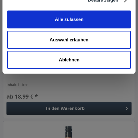
Alle zulassen
Auswahl erlauben
Appleton Special J.Wray Gold 1l
Ablehnen
Inhalt
1 Liter
ab 18,99 € *
In den
Warenkorb