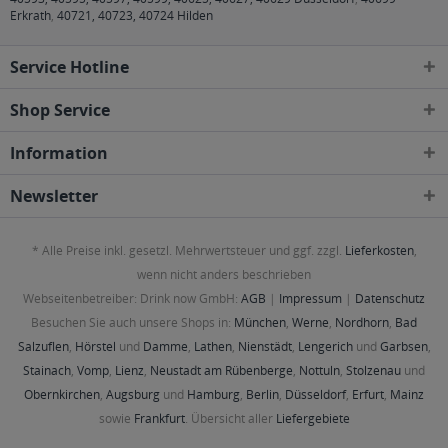
Erkrath
,
40721, 40723, 40724 Hilden
Service Hotline
Shop Service
Information
Newsletter
* Alle Preise inkl. gesetzl. Mehrwertsteuer und ggf. zzgl.
Lieferkosten
,
wenn nicht anders beschrieben
Webseitenbetreiber: Drink now GmbH:
AGB
|
Impressum
|
Datenschutz
Besuchen Sie auch unsere Shops in:
München
,
Werne
,
Nordhorn
,
Bad
Salzuflen
,
Hörstel
und
Damme
,
Lathen
,
Nienstädt
,
Lengerich
und
Garbsen
,
Stainach
,
Vomp
,
Lienz
,
Neustadt am Rübenberge
,
Nottuln
,
Stolzenau
und
Obernkirchen
,
Augsburg
und
Hamburg
,
Berlin
,
Düsseldorf
,
Erfurt
,
Mainz
sowie
Frankfurt
. Übersicht aller
Liefergebiete