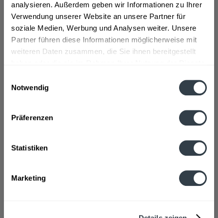
analysieren. Außerdem geben wir Informationen zu Ihrer
Verwendung unserer Website an unsere Partner für
soziale Medien, Werbung und Analysen weiter. Unsere
Partner führen diese Informationen möglicherweise mit
weiteren Daten zusammen, die Sie ihnen bereitgestellt
haben oder die sie im Rahmen Ihrer Nutzung der Dienste
Appleton Estate Signature Blend 0,7l
gesammelt haben.
Einwilligungsauswahl
Notwendig
Datenschutzbestimmungen
Präferenzen
Inhalt
0.7 Liter
(26,41 € * / 1 Liter)
Statistiken
ab 18,49 € *
In den
Warenkorb
Marketing
Details zeigen