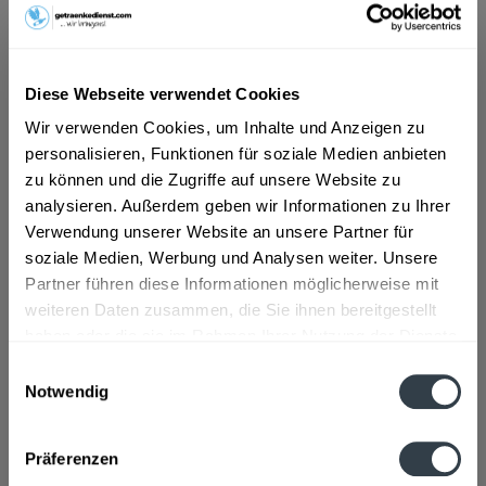
ab 18,49 € *
Inhalt:
0.7 Liter (26,41 € * / 1 Liter)
Diese Webseite verwendet Cookies
inkl. MwSt.
ggf. zzgl. Erschwerniszuschlag
Wir verwenden Cookies, um Inhalte und Anzeigen zu
Vorrätig
personalisieren, Funktionen für soziale Medien anbieten
zu können und die Zugriffe auf unsere Website zu
In den
Warenkorb
analysieren. Außerdem geben wir Informationen zu Ihrer
Verwendung unserer Website an unsere Partner für
Artikel-Nr.:
13394
soziale Medien, Werbung und Analysen weiter. Unsere
Verfügbar in:
Partner führen diese Informationen möglicherweise mit
Düsseldorf
,
Hilden
,
Erkrath
weiteren Daten zusammen, die Sie ihnen bereitgestellt
haben oder die sie im Rahmen Ihrer Nutzung der Dienste
Beschreibung
gesammelt haben.
Einwilligungsauswahl
mehr
Notwendig
Datenschutzbestimmungen
Hersteller
Präferenzen
Davide Campari-Milano S.p.A. Via Sacchetti 20 20099 Sesto
San Giovanni (MI)/IT
mehr