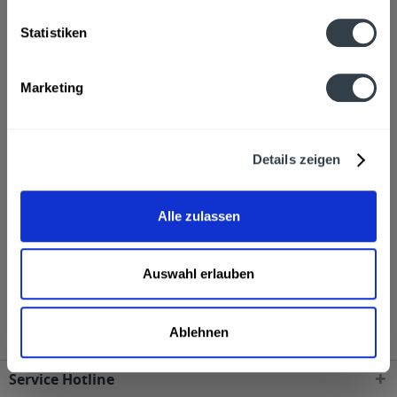
Statistiken
Alkoholgehalt
40,0% vol
mehr
Marketing
Ähnliche Artikel
Details zeigen
Kunden haben sich ebenfalls angesehen
Appleton Estate Signature Blend 0,7l wird in den
Alle zulassen
folgenden Regionen, Städten, Orten und Postleitzahl-
Gebieten geliefert
40210, 40211, 40212, 40213, 40215, 40217, 40219, 40221, 40223, 40225,
Auswahl erlauben
40227, 40229, 40231, 40233, 40235, 40237, 40239, 40468, 40470, 40472,
40474, 40476, 40477, 40479, 40489, 40545, 40547, 40549, 40589, 40591,
40593, 40595, 40597, 40599, 40625, 40627, 40629 Düsseldorf
,
40699
Ablehnen
Erkrath
,
40721, 40723, 40724 Hilden
Service Hotline