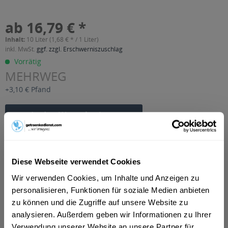
ab 16,79 € *
Inhalt:
10 Liter (1,68 € * / 1 Liter)
inkl. MwSt.
ggf. zzgl. Erschwerniszuschlag
Vorrätig
MEHRWEG
+3,10 € Pfand
In den
Warenkorb
Artikel-Nr.:
30673
Verfügbar in:
Diese Webseite verwendet Cookies
Beschreibung
Wir verwenden Cookies, um Inhalte und Anzeigen zu
mehr
personalisieren, Funktionen für soziale Medien anbieten
zu können und die Zugriffe auf unsere Website zu
"Nordbräu Iso-Weizen Alkoholfrei 20 x 0,5l"
analysieren. Außerdem geben wir Informationen zu Ihrer
Flaschengröße:
0,5 l
Verwendung unserer Website an unsere Partner für