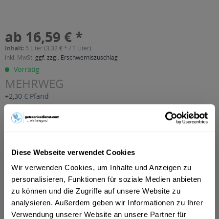
ab 16,59 € *
Inhalt:
5 Liter (3,32 € * / 1 Liter)
inkl. MwSt.
ggf. zzgl. Erschwerniszuschlag
Vorrätig
MEHRWEG
+2,30 € Pfand
In den
Warenkorb
Artikel-Nr.:
32158
Diese Webseite verwendet Cookies
Verfügbar in:
Wir verwenden Cookies, um Inhalte und Anzeigen zu
Beschreibung
personalisieren, Funktionen für soziale Medien anbieten
mehr
zu können und die Zugriffe auf unsere Website zu
analysieren. Außerdem geben wir Informationen zu Ihrer
"Riedenburger Hefe-Weizen Alkoholfrei 10 x
Verwendung unserer Website an unsere Partner für
0,5l"