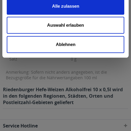
Brennwert
22 kcal / 92 kJ
Alle zulassen
Fett
0 g
davon gesättigte Fettsäuren
0 g
Auswahl erlauben
Kohlenhydrate
0 g
davon Zucker
0 g
Ablehnen
Eiweiß
0 g
Salz
0 g
Anmerkung: Sofern nicht anders angegeben, ist die
Bezugsgröße für die Nährwertangaben 100 ml
Riedenburger Hefe-Weizen Alkoholfrei 10 x 0,5l wird
in den folgenden Regionen, Städten, Orten und
Postleitzahl-Gebieten geliefert
Service Hotline