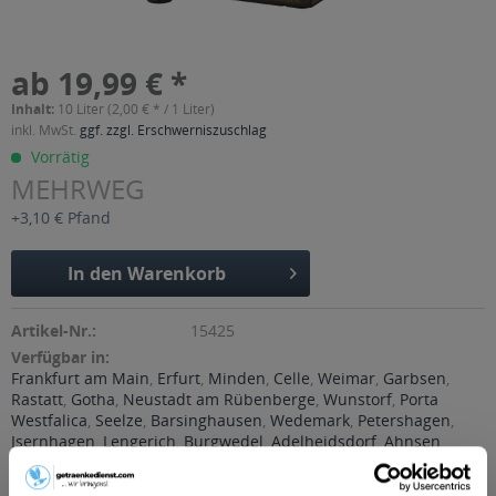
ab 19,99 € *
Inhalt:
10 Liter (2,00 € * / 1 Liter)
inkl. MwSt.
ggf. zzgl. Erschwerniszuschlag
Vorrätig
MEHRWEG
+3,10 € Pfand
In den
Warenkorb
Artikel-Nr.:
15425
Verfügbar in:
Frankfurt am Main
,
Erfurt
,
Minden
,
Celle
,
Weimar
,
Garbsen
,
Rastatt
,
Gotha
,
Neustadt am Rübenberge
,
Wunstorf
,
Porta
Westfalica
,
Seelze
,
Barsinghausen
,
Wedemark
,
Petershagen
,
Isernhagen
,
Lengerich
,
Burgwedel
,
Adelheidsdorf
,
Ahnsen
Beschreibung