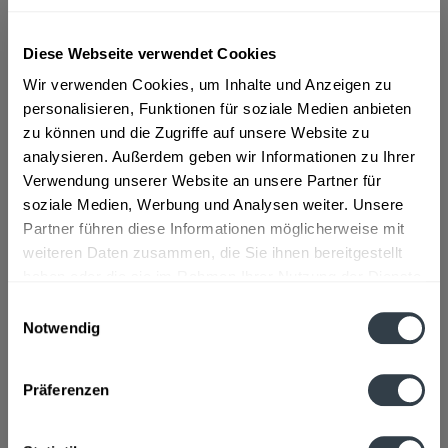
DE-ÖKO-001 zertifiziert
mehr
"Störtebeker Bio Frei-Bier alkoholfrei 20 x
Diese Webseite verwendet Cookies
0,5l"
Wir verwenden Cookies, um Inhalte und Anzeigen zu
personalisieren, Funktionen für soziale Medien anbieten
DE-ÖKO-001 zertifiziert
zu können und die Zugriffe auf unsere Website zu
analysieren. Außerdem geben wir Informationen zu Ihrer
Material:
Glas - Mehrweg
Verwendung unserer Website an unsere Partner für
Flaschengröße:
0,5 l
soziale Medien, Werbung und Analysen weiter. Unsere
Partner führen diese Informationen möglicherweise mit
BIO:
BIO
weiteren Daten zusammen, die Sie ihnen bereitgestellt
Fragen zum Artikel?
haben oder die sie im Rahmen Ihrer Nutzung der Dienste
Weitere Artikel von Störtebeker
gesammelt haben.
Einwilligungsauswahl
Zutaten und Allergene
Notwendig
Brauwasser, GERSTENMALZ, Hopfen, Gärungskohlensäure, Hefe
Datenschutzbestimmungen
mehr
Brauwasser, GERSTENMALZ, Hopfen, Gärungskohlensäure,
Präferenzen
Hefe
Anmerkung: Sofern Allergene vorhanden sind, sind diese