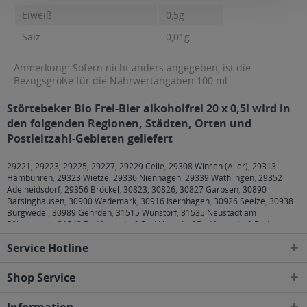
Eiweiß
0,5g
Salz
0,01g
Anmerkung: Sofern nicht anders angegeben, ist die
Bezugsgröße für die Nährwertangaben 100 ml
Störtebeker Bio Frei-Bier alkoholfrei 20 x 0,5l wird in
den folgenden Regionen, Städten, Orten und
Postleitzahl-Gebieten geliefert
29221, 29223, 29225, 29227, 29229 Celle
,
29308 Winsen (Aller)
,
29313
Hambühren
,
29323 Wietze
,
29336 Nienhagen
,
29339 Wathlingen
,
29352
Adelheidsdorf
,
29356 Bröckel
,
30823, 30826, 30827 Garbsen
,
30890
Barsinghausen
,
30900 Wedemark
,
30916 Isernhagen
,
30926 Seelze
,
30938
Burgwedel
,
30989 Gehrden
,
31515 Wunstorf
,
31535 Neustadt am
Rübenberge
,
31542 Bad Nenndorf, Bad Nenndorf Bad Nenndorf, Bad
Nenndorf Horsten, Bad Nenndorf Riepen, Bad Nenndorf Waltringhausen
,
Service Hotline
31547 Rehburg-Loccum, Rehburg-Loccum Bad Rehburg, Rehburg-Loccum
Loccum, Rehburg-Loccum Münchehagen, Rehburg-Loccum Rehburg,
Rehburg-Loccum Winzlar
,
31552 Apelern, Apelern Apelern, Apelern Groß
Shop Service
Hegesdorf, Apelern Kleinhegesdorf, Apelern Lyhren, Apelern Reinsdorf,
Apelern Soldorf, Rodenberg, Rodenberg Algesdorf, Rodenberg Rodenberg
,
31553 Auhagen, Auhagen Auhagen, Auhagen Düdinghausen, Sachsenhagen,