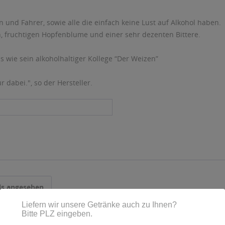
en und Fahrer, sowie alle die einfach keine Lust auf Alkohol haben.
en, fruchtigen Hopfenblume und einer sehr dezenten Bittere.
s wie sein alkoholhaltiger Kollege “Der Weizen”
r dabei.", so der Hersteller.
ls angesehen