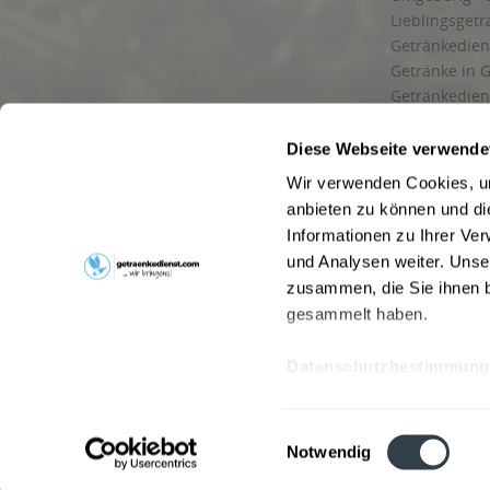
Lieblingsget
Getränkediens
Getränke in G
Getränkedien
zuverlässige
und Umgebu
Diese Webseite verwende
Getränkeliefe
Wir verwenden Cookies, um
Liefergebiet
anbieten zu können und di
Lieferservice
Informationen zu Ihrer Ve
Wir liefern G
und Analysen weiter. Unse
Kontakt
zusammen, die Sie ihnen b
Newsletter
gesammelt haben.
Datenschutzbestimmung
* Alle Pre
Webseitenbetreiber: Drink now GmbH:
AGB
|
Impressum
|
Datensc
Einwilligungsauswahl
Stainach
,
Vomp
,
Lienz
,
Neustadt am Rübenberge
,
Nottu
Notwendig