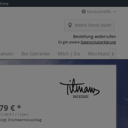
nahme
Service/Hilfe
Wähle Deine Stadt!
Bestellung widerrufen
Es gilt unsere
Datenschutzerklärung
nativen
Bio-Getränke
Milch | Eis
Mischkästen
Ha

79 € *
 (1,88 € * / 1 Liter)
 zzgl. Erschwerniszuschlag