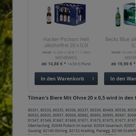
Hacker-Pschorr Hell
Becks Blue al
alkoholfrei 20 x 0,5l
0,
Inhalt
10 Liter
(1,49 € * / 1 Liter)
Inhalt
10 Liter
(
MEHRWEG
MEH
ab 14,86 € *
ab 16,99 € 
+4,50 € Pfand
In den
Warenkorb
In den
War
Tilman's Biere Mit Ohne 20 x 0,5 wird in den
80331, 80333, 80335, 80336, 80337, 80339, 80469, 80538, 8053
80933, 80935, 80937, 80939, 80992, 80993, 80995, 80997, 8099
81547, 81549, 81667, 81669, 81671, 81673, 81675, 81677, 816
Oberhaching
,
82049 Pullach im Isartal
,
82054 Sauerlach
,
82057 
Gauting
,
82140 Olching
,
82152 Krailling, Planegg
,
82166 Gräfelf
Pöcking
,
82346 Andechs
,
82349 Pentenried
,
82377 Penzberg
,
82