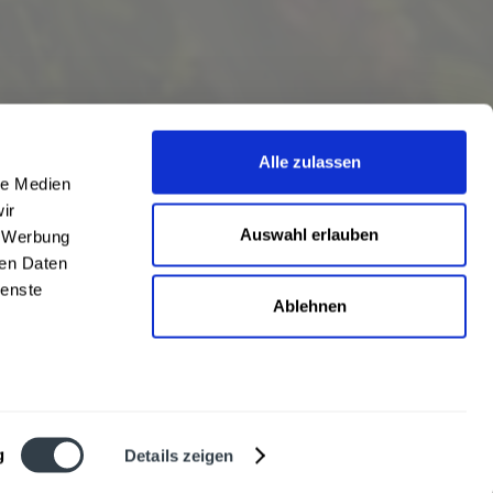
Alle zulassen
le Medien
ir
Auswahl erlauben
, Werbung
ren Daten
ienste
Ablehnen
eschrieben
len
,
Hörstel
und
Damme
,
Lathen
,
Nienstädt
,
Lengerich
und
Garbsen
,
urt
,
Mainz
sowie
Frankfurt
. Übersicht aller
Liefergebiete
g
Details zeigen