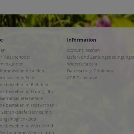
 Stephanskirchen
,
83075 Bad Feilnbach
,
83104 Tuntenhausen
,
83109 Großkaroli
irchen
,
83620 Feldkirchen-Westerham
,
83623 Dietramszell
,
83624 Otterfing
,
8362
e
,
83714 Miesbach
,
83737 Irschenberg
,
85221 Dachau
,
85232 Bergkirchen
,
8524
oos
,
85435 Erding
,
85445 Oberding
,
85452 Moosinning
,
85457 Wörth
,
85464 Fins
g bei München
,
85570 Markt Schwaben, Ottenhofen
,
85579 Neubiberg
,
85586 Poi
5622 Feldkirchen
,
85625 Baiern, Glonn
,
85630 Grasbrunn
,
85635 Höhenkirchen-S
gmating
,
85659 Forstern
,
85661 Forstinning
,
85662 Hohenbrunn
,
85664 Hohenlin
ce
Information
 München
,
85757 Karlsfeld
,
85764 Oberschleißheim
,
85774 Unterföhring
hen
Account löschen
ur Flaschenpost
Liefer- und Zahlungsbedingunge
irmenkunden
Widerrufsrecht
 Kommission bestellen
Datenschutz Drink now
ern lassen in Solln
AGB Drink now
ne bestellen in Bielefeld
ne bestellen in Erding - Ihr
Getränkelieferservice
ne bestellen in Holzkirchen -
Getränkelieferservice mit
lungsmöglichkeiten
ine bestellen in Werne und
Der bequeme Weg zu Ihren