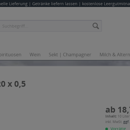
elle Lieferung |
Getränke liefern lassen
| kostenlose Leergutmit
pirituosen
Wein
Sekt | Champagner
Milch & Alter
0 x 0,5
ab 18,
Inhalt:
10 Liter
inkl. MwSt.
ggf.
Vorrätig