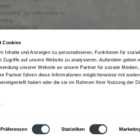
ränken
t Grafing - Ihr Lieferservice für
rafing
st Rosenheim - Ihr
r Getränkeservice in Rosenheim
ng
t Cookies
rung in Starnberg
 Inhalte und Anzeigen zu personalisieren, Funktionen für sozia
e Zugriffe auf unsere Website zu analysieren. Außerdem geben w
 für Getränke
rwendung unserer Website an unsere Partner für soziale Medien
etränke
re Partner führen diese Informationen möglicherweise mit weite
ereitgestellt haben oder die sie im Rahmen Ihrer Nutzung der D
en
ise inkl. gesetzl. Mehrwertsteuer und ggf. zzgl.
Lieferkosten
, wenn nicht anders b
hutz
Besuchen Sie auch unsere Shops in:
München
,
Werne
,
Nordhorn
,
Bad Salzuf
ln
,
Stolzenau
und
Obernkirchen
,
Augsburg
und
Hamburg
,
Berlin
,
Düsseldorf
,
Erf
Präferenzen
Statistiken
Marketin