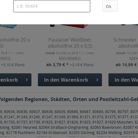
koholfrei 20 x
Paulaner Weißbier
Schneider
5l
alkoholfrei 20 x 0,5l
alkoholfr
1,70 € * / 1 Liter)
Inhalt
10 Liter
(0,38 € * / 1 Liter)
Inhalt
10 Lite
RWEG
MEHRWEG
ME
*
ab 3,79 € *
ab 14,99 €
+3,10 € Pfand
+3,10 € Pfand
enkorb
In den
Warenkorb
In den
Wa
 folgenden Regionen, Städten, Orten und Postleitzahl-Geb
9, 80634, 80636, 80637, 80638, 80639, 80686, 80687, 80689, 80796, 80797, 807
9, 81241, 81243, 81245, 81247, 81249, 81369, 81371, 81373, 81375, 81377, 813
79, 81735, 81737, 81739, 81825, 81827, 81829, 81925, 81927, 81929 München
,
8
Icking
,
82061 Neuried
,
82064 Straßlach-Dingharting
,
82065 Baierbrunn
,
82067 Kl
ing
,
82178 Puchheim
,
82194 Gröbenzell
,
82205 Gilching
,
82234 Weßling
,
82319 S
515 Wolfratshausen
,
82538 Geretsried
,
82541 Münsing
,
82544 Egling
,
82547 Eu