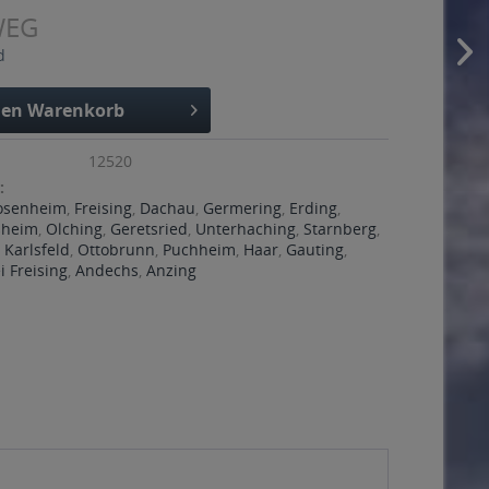
WEG
d
den
Warenkorb
12520
:
osenheim
,
Freising
,
Dachau
,
Germering
,
Erding
,
ßheim
,
Olching
,
Geretsried
,
Unterhaching
,
Starnberg
,
,
Karlsfeld
,
Ottobrunn
,
Puchheim
,
Haar
,
Gauting
,
 Freising
,
Andechs
,
Anzing