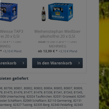
 Weisse TAP3
Weihenstephan Weißbier
ei 20 x 0,5l
alkoholfrei 20 x 0,5l
r
(1,50 € * / 1 Liter)
Inhalt
10 Liter
(1,40 € * / 1 Liter)
HRWEG
MEHRWEG
 *
ab 13,99 € *
+3,10 € Pfand
+3,10 € Pfand
renkorb
In den
Warenkorb
ieten geliefert
98, 80799, 80801, 80802, 80803, 80804, 80805, 80807, 80809,
79, 81475, 81476, 81477, 81479, 81539, 81541, 81543, 81545,
2008 Unterhaching
,
82024 Taufkirchen
,
82031 Grünwald
,
82041
oster Schäftlarn
,
82069 Schäftlarn
,
82110 Germering
,
82131
tarnberg
,
82327 Tutzing
,
82335 Berg
,
82340 Feldafing
,
82343
rasburg
,
82549 Königsdorf
,
83022, 83024, 83026 Rosenheim
,