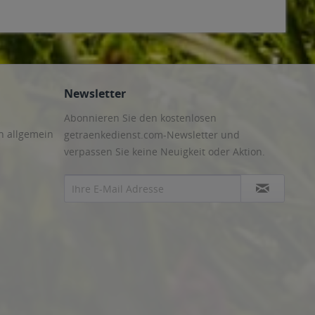
nenfeld
,
83550 Emmering
,
83553 Frauenneuharting
,
83558
6 Valley
,
83627 Warngau
,
83629 Weyarn
,
83646 Bad Tölz,
4 Röhrmoos
,
85354, 85356 Freising
,
85375 Neufahrn bei
ing
,
85467 Neuching
,
85521 Ottobrunn
,
85540 Haar
,
85551
ng
,
85591 Vaterstetten
,
85598 Baldham
,
85599 Parsdorf
,
85604
iegertsbrunn
,
85640 Putzbrunn
,
85643 Steinhöring
,
85646
den
,
85665 Moosach
,
85667 Oberpframmern
,
85669 Pastetten
,
Newsletter
Abonnieren Sie den kostenlosen
n allgemein
getraenkedienst.com-Newsletter und
verpassen Sie keine Neuigkeit oder Aktion.