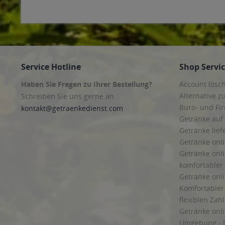
83043 Bad Aibling
,
83052 Bruckmühl
,
83059 Kolbermoor
,
83071
Maitenbeth
,
83561 Ramerberg
,
83569 Vogtareuth
,
83607 Holzk
Wackersberg
,
83679 Sachsenkam
,
83703 Gmund am Tegernse
Freising
,
85376 Hetzenhausen
,
85386 Eching
,
85399 Hallbergm
Kirchheim bei München
,
85560 Ebersberg
,
85567 Bruck, Grafin
Zorneding
,
85609 Aschheim
,
85614 Kirchseeon
,
85617 Aßling
,
8
Anzing
,
85649 Brunnthal
,
85652 Pliening
,
85653 Aying
,
85658 E
Service Hotline
Shop Servi
85716 Unterschleißheim
,
85737 Ismaning
,
85748 Garching bei
Haben Sie Fragen zu Ihrer Bestellung?
Account lösc
Alternative z
Schreiben Sie uns gerne an
Büro- und F
kontakt@getraenkedienst.com
Getränke auf
Getränke lief
Getränke onli
Getränke onli
komfortabler 
Getränke onli
Komfortabler 
flexiblen Zah
Getränke onl
Umgebung - 