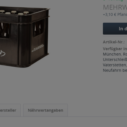
MEHR
+3,10 € Pfan
In 
Artikel-Nr.:
Verfügbar in
München
,
R
Unterschlei
Vaterstetten
Neufahrn bei
ersteller
Nährwertangaben