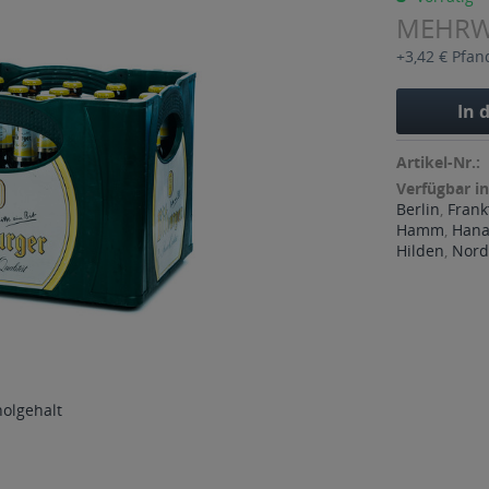
MEHR
+3,42 € Pfan
In 
Artikel-Nr.:
Verfügbar in
Berlin
,
Frank
Hamm
,
Han
Hilden
,
Nord
holgehalt