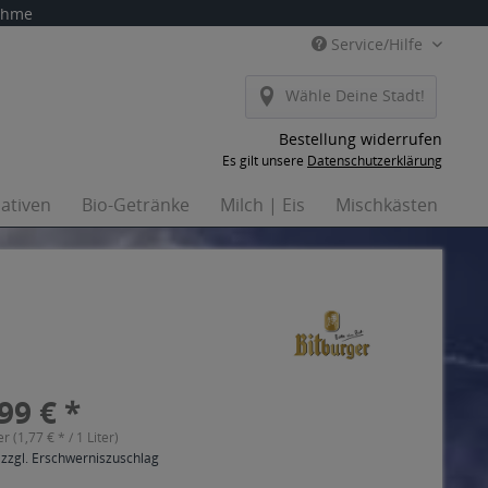
nahme
Service/Hilfe
Wähle Deine Stadt!
Bestellung widerrufen
Es gilt unsere
Datenschutzerklärung
nativen
Bio-Getränke
Milch | Eis
Mischkästen
Ha
99 € *
er (1,77 € * / 1 Liter)
 zzgl. Erschwerniszuschlag