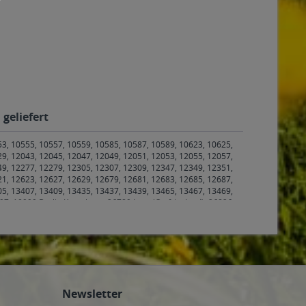
geliefert
53, 10555, 10557, 10559, 10585, 10587, 10589, 10623, 10625,
29, 12043, 12045, 12047, 12049, 12051, 12053, 12055, 12057,
49, 12277, 12279, 12305, 12307, 12309, 12347, 12349, 12351,
21, 12623, 12627, 12629, 12679, 12681, 12683, 12685, 12687,
05, 13407, 13409, 13435, 13437, 13439, 13465, 13467, 13469,
97, 10999 Berlin Kreuzberg
,
26789 Leer (Ostfriesland)
,
26826
ehe, Wippingen
,
26899 Rhede
,
26899 Rhede
,
26903 Surwold
,
313 Hambühren
,
29323 Wietze
,
29336 Nienhagen
,
29339
926 Seelze
,
30938 Burgwedel
,
30989 Gehrden
,
31515
ad Nenndorf Waltringhausen
,
31547 Rehburg-Loccum, Rehburg-
lern, Apelern Apelern, Apelern Groß Hegesdorf, Apelern
Auhagen Auhagen, Auhagen Düdinghausen, Sachsenhagen,
ölpinghausen, Wölpinghausen Bergkirchen, Wölpinghausen
Newsletter
urg Hagenburg
,
31559 Haste, Hohnhorst, Hohnhorst Hohnhorst,