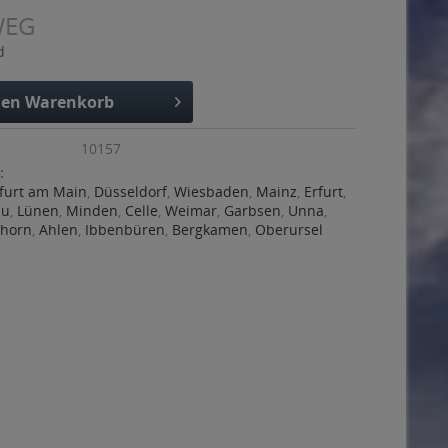
WEG
d
den
Warenkorb
10157
:
furt am Main
,
Düsseldorf
,
Wiesbaden
,
Mainz
,
Erfurt
,
au
,
Lünen
,
Minden
,
Celle
,
Weimar
,
Garbsen
,
Unna
,
horn
,
Ahlen
,
Ibbenbüren
,
Bergkamen
,
Oberursel