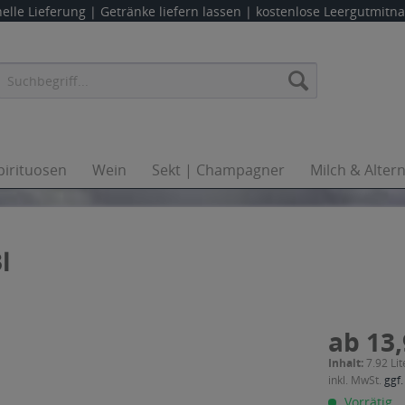
elle Lieferung |
Getränke liefern lassen
| kostenlose Leergutmit
pirituosen
Wein
Sekt | Champagner
Milch & Alter
l
ab 13,
Inhalt:
7.92 Lit
inkl. MwSt.
ggf.
Vorrätig