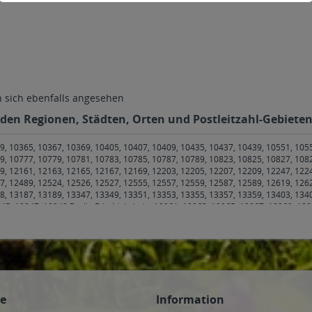
sich ebenfalls angesehen
enden Regionen, Städten, Orten und Postleitzahl-Gebieten 
9, 10365, 10367, 10369, 10405, 10407, 10409, 10435, 10437, 10439, 10551, 105
9, 10777, 10779, 10781, 10783, 10785, 10787, 10789, 10823, 10825, 10827, 108
9, 12161, 12163, 12165, 12167, 12169, 12203, 12205, 12207, 12209, 12247, 122
7, 12489, 12524, 12526, 12527, 12555, 12557, 12559, 12587, 12589, 12619, 126
8, 13187, 13189, 13347, 13349, 13351, 13353, 13355, 13357, 13359, 13403, 134
45, 10247, 10249 Berlin Friedrichshain
,
10961, 10963, 10965, 10967, 10969, 109
44 Jemgum
,
26871 Papenburg
,
26871 Papenburg
,
26892 Dörpen, Heede, Kluse, L
er, Neulehe
,
29221, 29223, 29225, 29227, 29229 Celle
,
29308 Winsen (Aller)
,
29
, 30827 Garbsen
,
30890 Barsinghausen
,
30900 Wedemark
,
30916 Isernhagen
,
30
, Bad Nenndorf Bad Nenndorf, Bad Nenndorf Horsten, Bad Nenndorf Riepen, B
m Münchehagen, Rehburg-Loccum Rehburg, Rehburg-Loccum Winzlar
,
31552 Ape
oldorf, Rodenberg, Rodenberg Algesdorf, Rodenberg Rodenberg
,
31553 Auhagen, 
5 Suthfeld, Suthfeld Helsinghausen, Suthfeld Kreuzriehe, Suthfeld Riehe
,
31556 W
ce
Information
pinghausen Wölpinghausen
,
31558 Hagenburg, Hagenburg Altenhagen, Hagenb