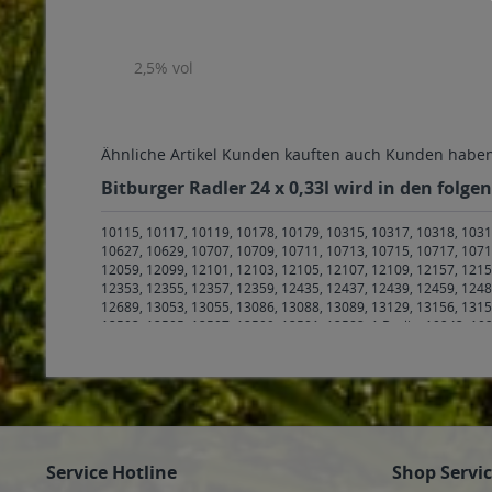
2,5% vol
Ähnliche Artikel
Kunden kauften auch
Kunden haben 
Bitburger Radler 24 x 0,33l wird in den folg
10115, 10117, 10119, 10178, 10179, 10315, 10317, 10318, 1031
10627, 10629, 10707, 10709, 10711, 10713, 10715, 10717, 1071
12059, 12099, 12101, 12103, 12105, 12107, 12109, 12157, 1215
12353, 12355, 12357, 12359, 12435, 12437, 12439, 12459, 1248
12689, 13053, 13055, 13086, 13088, 13089, 13129, 13156, 1315
13503, 13505, 13507, 13509, 13581, 13583, 1 Berlin
,
10243, 102
Weener
,
26831 Boen, Bunde, Bunderhee, Dollart, Wymeer
,
268
26904 Börger
,
26906 Dersum
,
26907 Walchum
,
26909 Neubörg
Wathlingen
,
29352 Adelheidsdorf
,
29356 Bröckel
,
30823, 30826
Wunstorf
,
31535 Neustadt am Rübenberge
,
31542 Bad Nenndorf
Loccum Bad Rehburg, Rehburg-Loccum Loccum, Rehburg-Loccu
Kleinhegesdorf, Apelern Lyhren, Apelern Reinsdorf, Apelern S
Sachsenhagen Nienbrügge, Sachsenhagen Sachsenhagen
,
3155
Service Hotline
Shop Servi
Schmalenbruch-Windhorn, Wölpinghausen Wiedenbrügge, Wöl