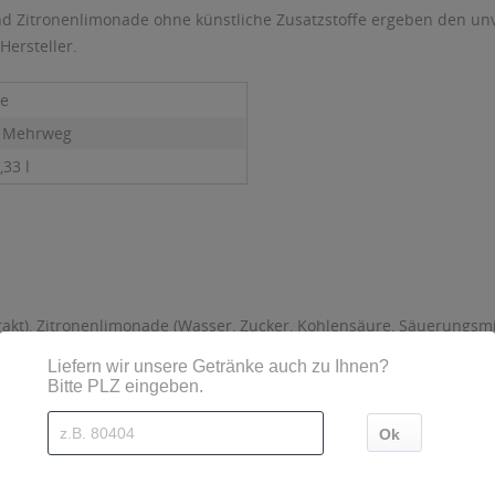
d Zitronenlimonade ohne künstliche Zusatzstoffe ergeben den unve
Hersteller.
ne
- Mehrweg
,33 l
kt), Zitronenlimonade (Wasser, Zucker, Kohlensäure, Säuerungsmit
sind diese mittels Großbuchstaben besonders hervorgehoben
4 Bitburg, Deutschland, Tel.: 06561-14-0