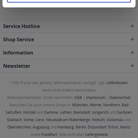
und Postleitzahl-Gebieten geliefert
Service Hotline
Shop Service
Information
Newsletter
* Alle Preise inkl. gesetzl. Mehrwertsteuer und ggf. zzgl.
Lieferkosten
,
wenn nicht anders beschrieben
Webseitenbetreiber: Drink now GmbH:
AGB
|
Impressum
|
Datenschutz
Besuchen Sie auch unsere Shops in:
München
,
Werne
,
Nordhorn
,
Bad
Salzuflen
,
Hörstel
und
Damme
,
Lathen
,
Nienstädt
,
Lengerich
und
Garbsen
,
Stainach
,
Vomp
,
Lienz
,
Neustadt am Rübenberge
,
Nottuln
,
Stolzenau
und
Obernkirchen
,
Augsburg
und
Hamburg
,
Berlin
,
Düsseldorf
,
Erfurt
,
Mainz
sowie
Frankfurt
. Übersicht aller
Liefergebiete