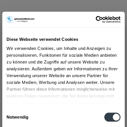
ab 101,01 € *
Inhalt:
0.33 Liter (306,09 € * / 1 Liter)
inkl. MwSt.
ggf. zzgl. Erschwerniszuschlag
Vorrätig
Diese Webseite verwendet Cookies
EINWEG
Wir verwenden Cookies, um Inhalte und Anzeigen zu
+1,65 € Pfand
personalisieren, Funktionen für soziale Medien anbieten
zu können und die Zugriffe auf unsere Website zu
In den
Warenkorb
analysieren. Außerdem geben wir Informationen zu Ihrer
Verwendung unserer Website an unsere Partner für
Artikel-Nr.:
29007
soziale Medien, Werbung und Analysen weiter. Unsere
Verfügbar in:
Partner führen diese Informationen möglicherweise mit
weiteren Daten zusammen, die Sie ihnen bereitgestellt
Beschreibung
mehr
haben oder die sie im Rahmen Ihrer Nutzung der Dienste
gesammelt haben.
Einwilligungsauswahl
"Lahnsteiner Rohminator Megabock
Notwendig
Bügelflasche 0,33l"
Datenschutzbestimmungen