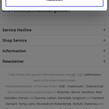
0,5l wird in den folgenden Regionen, Städten, Orten
und Postleitzahl-Gebieten geliefert
Service Hotline
Shop Service
Information
Newsletter
* Alle Preise inkl. gesetzl. Mehrwertsteuer und ggf. zzgl.
Lieferkosten
,
wenn nicht anders beschrieben
Webseitenbetreiber: Drink now GmbH:
AGB
|
Impressum
|
Datenschutz
Besuchen Sie auch unsere Shops in:
München
,
Werne
,
Nordhorn
,
Bad
Salzuflen
,
Hörstel
und
Damme
,
Lathen
,
Nienstädt
,
Lengerich
und
Garbsen
,
Stainach
,
Vomp
,
Lienz
,
Neustadt am Rübenberge
,
Nottuln
,
Stolzenau
und