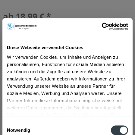
ab 18,99 € *
Inhalt:
8 Liter (2,37 € * / 1 Liter)
inkl. MwSt.
ggf. zzgl. Erschwerniszuschlag
Vorrätig
MEHRWEG
Diese Webseite verwendet Cookies
+3,90 € Pfand
Wir verwenden Cookies, um Inhalte und Anzeigen zu
personalisieren, Funktionen für soziale Medien anbieten
In den
Warenkorb
zu können und die Zugriffe auf unsere Website zu
analysieren. Außerdem geben wir Informationen zu Ihrer
Artikel-Nr.:
26115
Verwendung unserer Website an unsere Partner für
Verfügbar in:
soziale Medien, Werbung und Analysen weiter. Unsere
Partner führen diese Informationen möglicherweise mit
Beschreibung
weiteren Daten zusammen, die Sie ihnen bereitgestellt
mehr
haben oder die sie im Rahmen Ihrer Nutzung der Dienste
"Glossner Torschmied's Dunkel
gesammelt haben.
Einwilligungsauswahl
Bügelverschluss 16 x 0,5l"
Notwendig