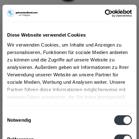
ab 19,99 € *
Inhalt:
10 Liter (2,00 € * / 1 Liter)
Diese Webseite verwendet Cookies
inkl. MwSt.
ggf. zzgl. Erschwerniszuschlag
Vorrätig
Wir verwenden Cookies, um Inhalte und Anzeigen zu
MEHRWEG
personalisieren, Funktionen für soziale Medien anbieten
zu können und die Zugriffe auf unsere Website zu
+3,10 € Pfand
analysieren. Außerdem geben wir Informationen zu Ihrer
Verwendung unserer Website an unsere Partner für
In den
Warenkorb
soziale Medien, Werbung und Analysen weiter. Unsere
Partner führen diese Informationen möglicherweise mit
Artikel-Nr.:
15323
weiteren Daten zusammen, die Sie ihnen bereitgestellt
Verfügbar in:
haben oder die sie im Rahmen Ihrer Nutzung der Dienste
gesammelt haben.
Einwilligungsauswahl
Beschreibung
Notwendig
mehr
Datenschutzbestimmungen