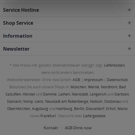
Service Hotline
Shop Service
Information
Newsletter
* Alle Preise inkl. gesetzl. Mehrwertsteuer und ggf. zzgl.
Lieferkosten
,
wenn nicht anders beschrieben
Webseitenbetreiber: Drink now GmbH:
AGB
|
Impressum
|
Datenschutz
Besuchen Sie auch unsere Shops in:
München
,
Werne
,
Nordhorn
,
Bad
Salzuflen
,
Hörstel
und
Damme
,
Lathen
,
Nienstädt
,
Lengerich
und
Garbsen
,
Stainach
,
Vomp
,
Lienz
,
Neustadt am Rübenberge
,
Nottuln
,
Stolzenau
und
Obernkirchen
,
Augsburg
und
Hamburg
,
Berlin
,
Düsseldorf
,
Erfurt
,
Mainz
sowie
Frankfurt
. Übersicht aller
Liefergebiete
Kontakt
AGB Drink now