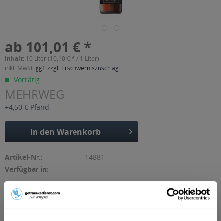
ab 101,01 € *
Inhalt:
10 Liter (10,10 € * / 1 Liter)
inkl. MwSt.
ggf. zzgl. Erschwerniszuschlag
Vorrätig
MEHRWEG
+4,50 € Pfand
In den
Warenkorb
Artikel-Nr.:
14881
Verfügbar in:
Beschreibung
"Das dunkle, obergärige Kapuziner ist unsere kräftige und
süffige Spezialität, mit der...
mehr