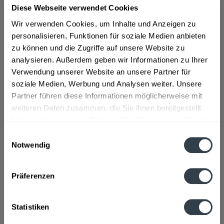
"Kapuziner Weißbier Dunkel 20 x 0,5l Bügel
Diese Webseite verwendet Cookies
Glas"
Wir verwenden Cookies, um Inhalte und Anzeigen zu
"Das dunkle, obergärige Kapuziner ist unsere kräftige und
personalisieren, Funktionen für soziale Medien anbieten
süffige Spezialität, mit der malzaromatischen Blume, dezent
zu können und die Zugriffe auf unsere Website zu
im Antrunk-vollmundig im Geschmack. Feinste Röstmalze
analysieren. Außerdem geben wir Informationen zu Ihrer
verleihen unserem dunklen Weissbier sein Aussehen und
Verwendung unserer Website an unsere Partner für
seinen aromatischen Geschmack", so der Hersteller.
soziale Medien, Werbung und Analysen weiter. Unsere
Partner führen diese Informationen möglicherweise mit
Material:
Glas - Mehrweg
weiteren Daten zusammen, die Sie ihnen bereitgestellt
haben oder die sie im Rahmen Ihrer Nutzung der Dienste
Flaschengröße:
0,5 l
gesammelt haben.
Einwilligungsauswahl
Fragen zum Artikel?
Notwendig
Weitere Artikel von Kapuziner
Datenschutzbestimmungen
Zutaten und Allergene
Wasser, WEIZENMALZ, GERSTENMALZ, Hopfen, Hopfenextrakt,
Präferenzen
Hefe
mehr
Wasser, WEIZENMALZ, GERSTENMALZ, Hopfen,
Hopfenextrakt, Hefe
Statistiken