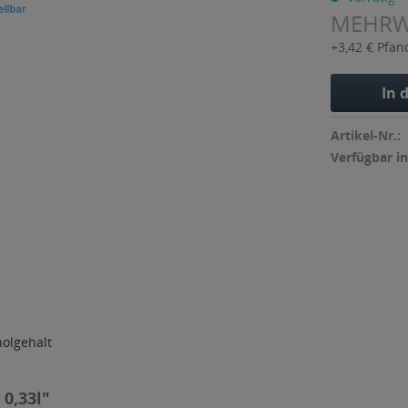
MEHR
+3,42 € Pfan
In 
Artikel-Nr.:
Verfügbar in
holgehalt
0,33l"