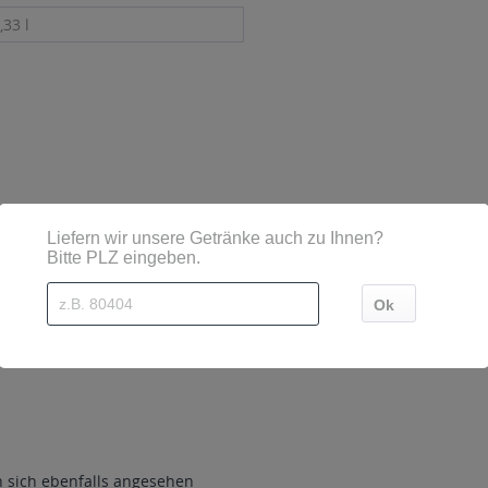
,33 l
sind diese mittels Großbuchstaben besonders hervorgehoben
e 07, Wittingen
sich ebenfalls angesehen