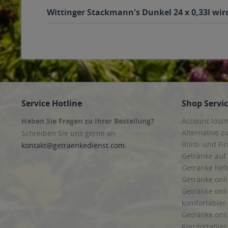
Wittinger Stackmann's Dunkel 24 x 0,33l wir
Service Hotline
Shop Servi
Haben Sie Fragen zu Ihrer Bestellung?
Account lösc
Alternative z
Schreiben Sie uns gerne an
Büro- und F
kontakt@getraenkedienst.com
Getränke auf
Getränke lief
Getränke onli
Getränke onli
komfortabler 
Getränke onli
Komfortabler 