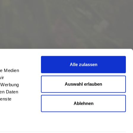
Alle zulassen
le Medien
ir
Auswahl erlauben
, Werbung
ren Daten
ienste
Ablehnen
eschrieben
len
,
Hörstel
und
Damme
,
Lathen
,
Nienstädt
,
Lengerich
und
Garbsen
,