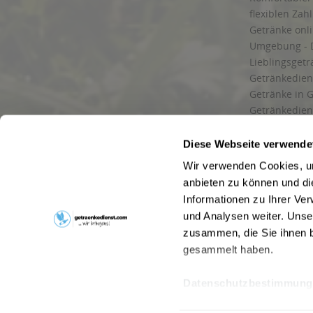
flexiblen Zah
Getränke onl
Umgebung - 
Lieblingsget
Getränkediens
Getränke in G
Getränkedien
zuverlässige
und Umgebu
Diese Webseite verwende
Getränkeliefe
Wir verwenden Cookies, um
Liefergebiet
anbieten zu können und di
Lieferservice
Informationen zu Ihrer Ve
Wir liefern G
und Analysen weiter. Unse
Kontakt
zusammen, die Sie ihnen b
Newsletter
gesammelt haben.
Datenschutzbestimmung
* Alle Pre
Webseitenbetreiber: Drink now GmbH:
AGB
|
Impressum
|
Datensc