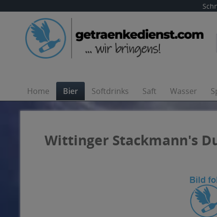
Schn
Home
Bier
Softdrinks
Saft
Wasser
S
Wittinger Stackmann's Du