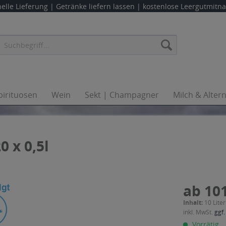
elle Lieferung |
Getränke liefern lassen
| kostenlose Leergutmit
pirituosen
Wein
Sekt | Champagner
Milch & Alter
0 x 0,5l
ab 101
Inhalt:
10 Liter
inkl. MwSt.
ggf.
Vorrätig