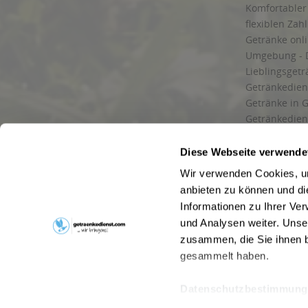
Komfortabler 
flexiblen Zah
Getränke onl
Umgebung - 
Lieblingsget
Getränkediens
Getränke in G
Getränkedien
zuverlässige
und Umgebu
Diese Webseite verwende
Getränkeliefe
Wir verwenden Cookies, um
Liefergebiet
anbieten zu können und di
Lieferservice
Informationen zu Ihrer Ve
Wir liefern G
und Analysen weiter. Unse
Kontakt
zusammen, die Sie ihnen b
Newsletter
gesammelt haben.
Datenschutzbestimmung
* Alle Pre