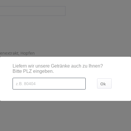
enextrakt, Hopfen
sind diese mittels Großbuchstaben besonders hervorgehoben