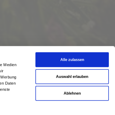
Alle zulassen
le Medien
ir
Auswahl erlauben
, Werbung
ren Daten
ienste
Ablehnen
eschrieben