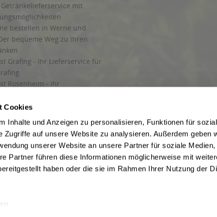
Getränkelieferservice mit
lungsmöglichkeiten
ine bestellen in Werne und
Der bequeme Weg zu Ihren
ränken
t Grafing - Ihr Lieferservice für
rafing
st Rosenheim - Ihr
r Getränkeservice in Rosenheim
ng
t Cookies
rung in Starnberg
 Inhalte und Anzeigen zu personalisieren, Funktionen für sozia
e Zugriffe auf unsere Website zu analysieren. Außerdem geben w
 für Getränke
rwendung unserer Website an unsere Partner für soziale Medien
etränke
re Partner führen diese Informationen möglicherweise mit weite
ereitgestellt haben oder die sie im Rahmen Ihrer Nutzung der D
en
ise inkl. gesetzl. Mehrwertsteuer und ggf. zzgl.
Lieferkosten
, wenn nicht anders b