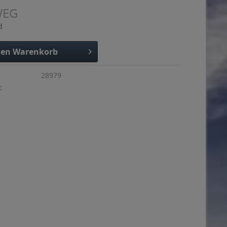
WEG
d
den
Warenkorb
28979
: