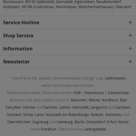
Rockhausen
,
99192 Apfelstädt, Gamstädt, Ingersleben, Neudietendorf,
Nottleben
,
99198 Großmölsen, Kleinmölsen, Mönchenholzhausen, Ollendorf,
Udestedt
,
99310 Alkersleben, Arnstadt, Bösleben-Wüllersleben, Dornheim,
Osthausen-Wülfershausen, Wachsenburggemeinde, Wipfratal, Witzleben
,
Service Hotline
99334 Elleben, Elxleben, Ichtershausen, Kirchheim
,
99423, 99425, 99427
Weimar
,
99428 Bechstedtstraß, Daasdorf am Berge, Hopfgarten, Isseroda,
Niederzimmern, Nohra, Ottstedt am Berge, Utzberg
,
99441 Döbritschen,
Shop Service
Frankendorf, Großschwabhausen, Hammerstedt, Hohlstedt, Kiliansroda,
Kleinschwabhausen, Kromsdorf, Lehnstedt, Magdala, Mechelroda, Mellingen,
Information
Umpferstedt
,
99867 Gotha
,
99869 Ballstädt, Brüheim, Bufleben, Ebenheim,
Emleben, Eschenbergen, Friedrichswerth, Friemar, Goldbach, Grabsleben,
Günthersleben, Haina, Hochheim, Molschleben, Mühlberg, Pferdingsleben,
Newsletter
Remstädt, Schwabhaus
,
99885 Luisenthal, Ohrdruf, Wölfis
,
99887
Georgenthal, Gräfenhain, Herrenhof, Hohenkirchen, Petriroda
,
99947 Bad
Langensalza, Behringen, Bothenheilingen, Issersheilingen, Kirchheilingen,
* Alle Preise inkl. gesetzl. Mehrwertsteuer und ggf. zzgl.
Lieferkosten
,
Kleinwelsbach, Mülverstedt, Neunheilingen, Schönstedt, Sundhausen,
Tottleben, Weberstedt
wenn nicht anders beschrieben
Webseitenbetreiber: Drink now GmbH:
AGB
|
Impressum
|
Datenschutz
Besuchen Sie auch unsere Shops in:
München
,
Werne
,
Nordhorn
,
Bad
Salzuflen
,
Hörstel
und
Damme
,
Lathen
,
Nienstädt
,
Lengerich
und
Garbsen
,
Stainach
,
Vomp
,
Lienz
,
Neustadt am Rübenberge
,
Nottuln
,
Stolzenau
und
Obernkirchen
,
Augsburg
und
Hamburg
,
Berlin
,
Düsseldorf
,
Erfurt
,
Mainz
sowie
Frankfurt
. Übersicht aller
Liefergebiete