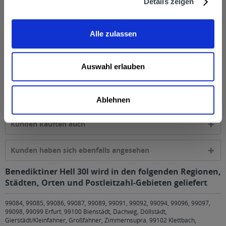
Details zeigen
Hersteller
Benediktiner Weißbräu GmbH ,Kaiser-Ludwig-Platz 1, 82488
Ettal,Deutschland, Fax: 08822 746 228
mehr
Alle zulassen
Alkoholgehalt
Auswahl erlauben
5,0% vol
mehr
Ähnliche Artikel
Ablehnen
Kunden kauften auch
Kunden haben sich ebenfalls angesehen
Benediktiner Hell 30l wird in den folgenden Regionen,
Städten, Orten und Postleitzahl-Gebieten geliefert
99084, 99085, 99086, 99087, 99089, 99091, 99092, 99094, 99096, 99097,
99098, 99099 Erfurt
,
99100 Bienstädt, Dachwig, Döllstädt,
Gierstädt/Kleinfahner, Großfahner, Zimmernsupra
,
99102 Klettbach,