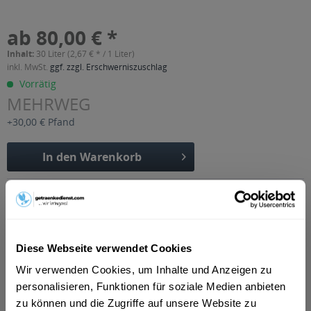
ab 80,00 € *
Inhalt:
30 Liter (2,67 € * / 1 Liter)
inkl. MwSt.
ggf. zzgl. Erschwerniszuschlag
Vorrätig
MEHRWEG
+30,00 € Pfand
In den
Warenkorb
Artikel-Nr.:
22772
Verfügbar in:
Erfurt
,
Weimar
,
Gotha
,
Alkersleben, Arnstadt, Bösleben-
Wüllersleben, Dornheim, Osthausen-Wülfershausen,
Diese Webseite verwendet Cookies
Wachsenburggemeinde, Wipfratal, Witzleben
,
Apfelstädt,
Gamstädt, Ingersleben, Neudietendorf, Nottleben
,
Bad
Wir verwenden Cookies, um Inhalte und Anzeigen zu
Langensalza, Behringen, Bothenheilingen, Issersheilingen,
personalisieren, Funktionen für soziale Medien anbieten
Kirchheilingen, Kleinwelsbach, Mülverstedt, Neunheilingen,
Schönstedt, Sundhausen, Tottleben, Weberstedt
,
Ballstädt,
zu können und die Zugriffe auf unsere Website zu