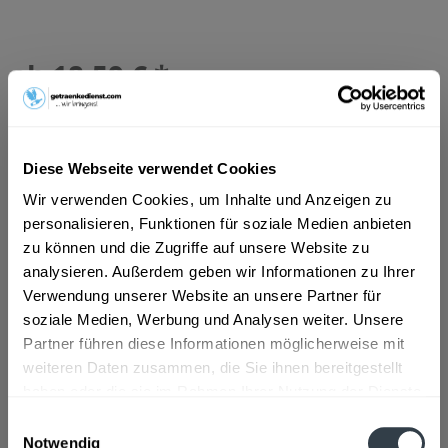
ab 18,59 € *
Inhalt:
6.6 Liter (2,82 € * / 1 Liter)
inkl. MwSt.
ggf. zzgl. Erschwerniszuschlag
Vorrätig
MEHRWEG
Diese Webseite verwendet Cookies
+4,50 € Pfand
Wir verwenden Cookies, um Inhalte und Anzeigen zu
personalisieren, Funktionen für soziale Medien anbieten
In den
Warenkorb
zu können und die Zugriffe auf unsere Website zu
analysieren. Außerdem geben wir Informationen zu Ihrer
Verwendung unserer Website an unsere Partner für
Artikel-Nr.:
28126
soziale Medien, Werbung und Analysen weiter. Unsere
Verfügbar in:
Partner führen diese Informationen möglicherweise mit
Beschreibung
weiteren Daten zusammen, die Sie ihnen bereitgestellt
mehr
haben oder die sie im Rahmen Ihrer Nutzung der Dienste
gesammelt haben.
"Kaiser ohne Filter Helles Kellerbier
Einwilligungsauswahl
Notwendig
Bügelflasche 20 x 0,33l"