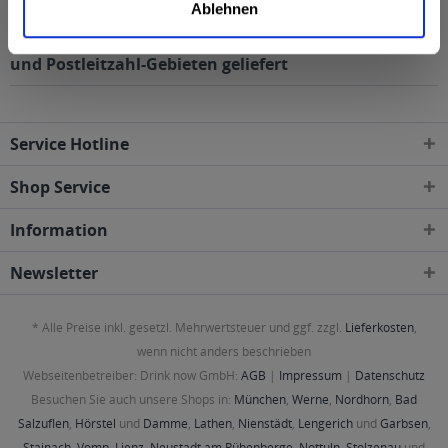
Ablehnen
Kaiser ohne Filter Helles Kellerbier Bügelflasche 20 x
0,33l wird in den folgenden Regionen, Städten, Orten
und Postleitzahl-Gebieten geliefert
Service Hotline
Shop Service
Information
Newsletter
* Alle Preise inkl. gesetzl. Mehrwertsteuer und ggf. zzgl.
Lieferkosten
,
wenn nicht anders beschrieben
Webseitenbetreiber: Drink now GmbH:
AGB
|
Impressum
|
Datenschutz
Besuchen Sie auch unsere Shops in:
München
,
Werne
,
Nordhorn
,
Bad
Salzuflen
,
Hörstel
und
Damme
,
Lathen
,
Nienstädt
,
Lengerich
und
Garbsen
,
Stainach
,
Vomp
,
Lienz
,
Neustadt am Rübenberge
,
Nottuln
,
Stolzenau
und