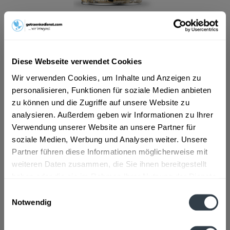
ab 27,48 € *
Inhalt:
10 Liter (2,75 € * / 1 Liter)
inkl. MwSt.
ggf. zzgl. Erschwerniszuschlag
Vorrätig
Diese Webseite verwendet Cookies
Wir verwenden Cookies, um Inhalte und Anzeigen zu
In den
Warenkorb
personalisieren, Funktionen für soziale Medien anbieten
zu können und die Zugriffe auf unsere Website zu
analysieren. Außerdem geben wir Informationen zu Ihrer
Artikel-Nr.:
31169
Verwendung unserer Website an unsere Partner für
Verfügbar in:
soziale Medien, Werbung und Analysen weiter. Unsere
Beschreibung
Partner führen diese Informationen möglicherweise mit
mehr
weiteren Daten zusammen, die Sie ihnen bereitgestellt
haben oder die sie im Rahmen Ihrer Nutzung der Dienste
"Paulaner Münchner Hell 2 x 5l"
gesammelt haben.
Einwilligungsauswahl
Notwendig
Flaschengröße:
1,5 - 6 l
Datenschutzbestimmungen
Fragen zum Artikel?