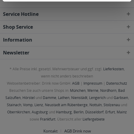
Service Hotline
Shop Service
Information
Newsletter
* Alle Preise inkl. gesetzl. Mehrwertsteuer und ggf. zzgl.
Lieferkosten
,
wenn nicht anders beschrieben
Webseitenbetreiber: Drink now GmbH:
AGB
|
Impressum
|
Datenschutz
Besuchen Sie auch unsere Shops in:
München
,
Werne
,
Nordhorn
,
Bad
Salzuflen
,
Hörstel
und
Damme
,
Lathen
,
Nienstädt
,
Lengerich
und
Garbsen
,
Stainach
,
Vomp
,
Lienz
,
Neustadt am Rübenberge
,
Nottuln
,
Stolzenau
und
Obernkirchen
,
Augsburg
und
Hamburg
,
Berlin
,
Düsseldorf
,
Erfurt
,
Mainz
sowie
Frankfurt
. Übersicht aller
Liefergebiete
Kontakt
AGB Drink now