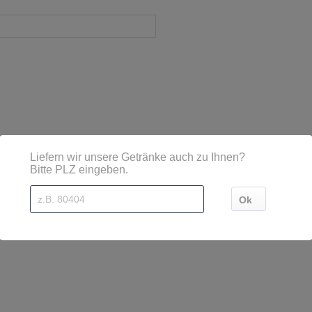
sind diese mittels Großbuchstaben besonders hervorgehoben
1189 Dresden