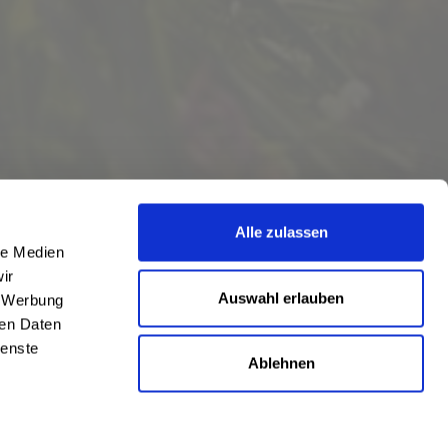
Alle zulassen
le Medien
ir
Auswahl erlauben
, Werbung
ren Daten
ienste
Ablehnen
eschrieben