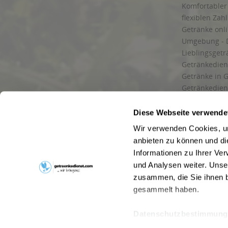
Komfortabler 
flexiblen Zah
Getränke onl
Umgebung - 
Lieblingsget
Getränkediens
Getränke in G
Getränkedien
zuverlässige
und Umgebu
Diese Webseite verwende
Getränkeliefe
Wir verwenden Cookies, um
Liefergebiet
anbieten zu können und di
Lieferservice
Informationen zu Ihrer Ve
Wir liefern G
und Analysen weiter. Unse
Kontakt
zusammen, die Sie ihnen b
Newsletter
gesammelt haben.
Datenschutzbestimmung
* Alle Pre