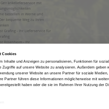
Getränkelieferservice mit
lungsmöglichkeiten
ine bestellen in Werne und
Der bequeme Weg zu Ihren
ränken
t Grafing - Ihr Lieferservice für
rafing
st Rosenheim - Ihr
r Getränkeservice in Rosenheim
ng
t Cookies
rung in Starnberg
 Inhalte und Anzeigen zu personalisieren, Funktionen für sozia
e Zugriffe auf unsere Website zu analysieren. Außerdem geben w
 für Getränke
rwendung unserer Website an unsere Partner für soziale Medien
etränke
re Partner führen diese Informationen möglicherweise mit weite
ereitgestellt haben oder die sie im Rahmen Ihrer Nutzung der D
en
ise inkl. gesetzl. Mehrwertsteuer und ggf. zzgl.
Lieferkosten
, wenn nicht anders b