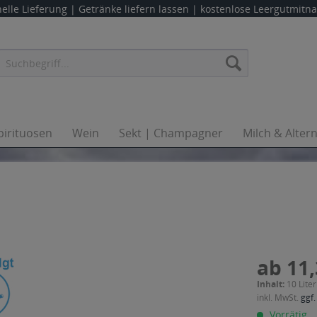
elle Lieferung |
Getränke liefern lassen
| kostenlose Leergutmit
pirituosen
Wein
Sekt | Champagner
Milch & Alter
ab 11,
Inhalt:
10 Liter
inkl. MwSt.
ggf.
Vorrätig