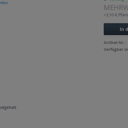
MEHR
+3,10 € Pfan
In 
Artikel-Nr.:
Verfügbar in
holgehalt