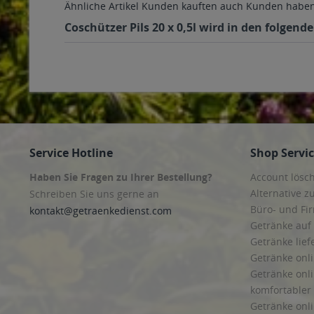
Ähnliche Artikel
Kunden kauften auch
Kunden haben 
Coschützer Pils 20 x 0,5l wird in den folgen
Service Hotline
Shop Servi
Haben Sie Fragen zu Ihrer Bestellung?
Account lösc
Alternative z
Schreiben Sie uns gerne an
Büro- und F
kontakt@getraenkedienst.com
Getränke auf
Getränke lief
Getränke onli
Getränke onli
komfortabler 
Getränke onli