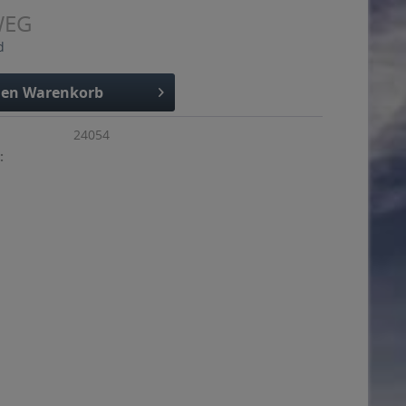
WEG
d
den
Warenkorb
24054
: