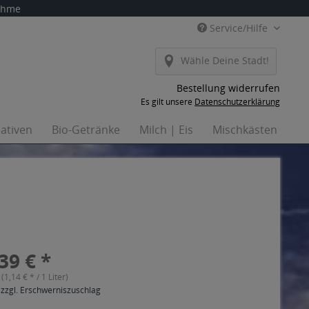
nahme
Service/Hilfe
Wähle Deine Stadt!
Bestellung widerrufen
Es gilt unsere
Datenschutzerklärung
nativen
Bio-Getränke
Milch | Eis
Mischkästen
Ha
39 € *
 (1,14 € * / 1 Liter)
 zzgl. Erschwerniszuschlag