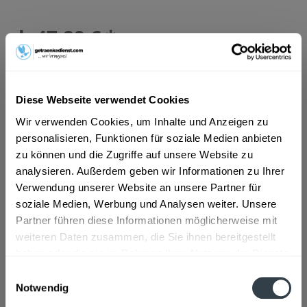
ab 47,89 € *
Inhalt:
30 Liter (1,60 € * / 1 Liter)
inkl. MwSt.
ggf. zzgl. Erschwerniszuschlag
Vorrätig
MEHRWEG
Diese Webseite verwendet Cookies
+30,00 € Pfand
Wir verwenden Cookies, um Inhalte und Anzeigen zu
personalisieren, Funktionen für soziale Medien anbieten
In den
Warenkorb
zu können und die Zugriffe auf unsere Website zu
analysieren. Außerdem geben wir Informationen zu Ihrer
Verwendung unserer Website an unsere Partner für
Artikel-Nr.:
25478
soziale Medien, Werbung und Analysen weiter. Unsere
Verfügbar in:
Partner führen diese Informationen möglicherweise mit
Beschreibung
weiteren Daten zusammen, die Sie ihnen bereitgestellt
mehr
haben oder die sie im Rahmen Ihrer Nutzung der Dienste
gesammelt haben.
"Franken Bräu Pilsener 30l"
Einwilligungsauswahl
Notwendig
Datenschutzbestimmungen