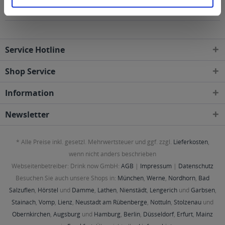
geliefert
Service Hotline
Shop Service
Information
Newsletter
* Alle Preise inkl. gesetzl. Mehrwertsteuer und ggf. zzgl.
Lieferkosten
,
wenn nicht anders beschrieben
Webseitenbetreiber: Drink now GmbH:
AGB
|
Impressum
|
Datenschutz
Besuchen Sie auch unsere Shops in:
München
,
Werne
,
Nordhorn
,
Bad
Salzuflen
,
Hörstel
und
Damme
,
Lathen
,
Nienstädt
,
Lengerich
und
Garbsen
,
Stainach
,
Vomp
,
Lienz
,
Neustadt am Rübenberge
,
Nottuln
,
Stolzenau
und
Obernkirchen
,
Augsburg
und
Hamburg
,
Berlin
,
Düsseldorf
,
Erfurt
,
Mainz