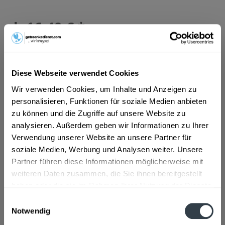
ab 16,49 € *
Inhalt:
7.92 Liter (2,08 € * / 1 Liter)
inkl. MwSt.
ggf. zzgl. Erschwerniszuschlag
Vorrätig
MEHRWEG
Diese Webseite verwendet Cookies
+3,42 € Pfand
Wir verwenden Cookies, um Inhalte und Anzeigen zu
personalisieren, Funktionen für soziale Medien anbieten
In den
Warenkorb
zu können und die Zugriffe auf unsere Website zu
analysieren. Außerdem geben wir Informationen zu Ihrer
Verwendung unserer Website an unsere Partner für
Artikel-Nr.:
27719
soziale Medien, Werbung und Analysen weiter. Unsere
Verfügbar in:
Partner führen diese Informationen möglicherweise mit
Beschreibung
weiteren Daten zusammen, die Sie ihnen bereitgestellt
mehr
haben oder die sie im Rahmen Ihrer Nutzung der Dienste
gesammelt haben.
"Hütt Luxus Pils 24 x 0,33l"
Einwilligungsauswahl
Notwendig
Datenschutzbestimmungen