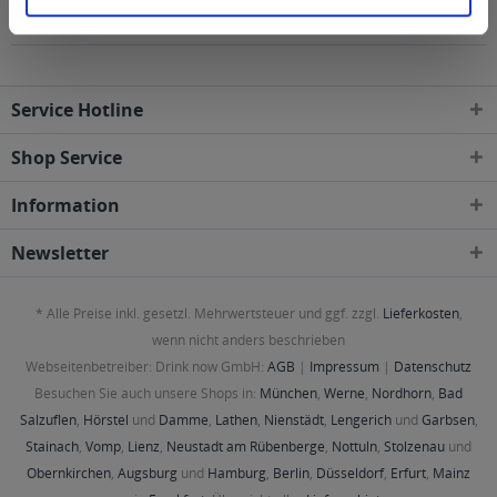
geliefert
Service Hotline
Shop Service
Information
Newsletter
* Alle Preise inkl. gesetzl. Mehrwertsteuer und ggf. zzgl.
Lieferkosten
,
wenn nicht anders beschrieben
Webseitenbetreiber: Drink now GmbH:
AGB
|
Impressum
|
Datenschutz
Besuchen Sie auch unsere Shops in:
München
,
Werne
,
Nordhorn
,
Bad
Salzuflen
,
Hörstel
und
Damme
,
Lathen
,
Nienstädt
,
Lengerich
und
Garbsen
,
Stainach
,
Vomp
,
Lienz
,
Neustadt am Rübenberge
,
Nottuln
,
Stolzenau
und
Obernkirchen
,
Augsburg
und
Hamburg
,
Berlin
,
Düsseldorf
,
Erfurt
,
Mainz