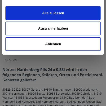
Brauwasser, GERSTENMALZ, Hopfen, Hopfenextrakt
mehr
Brauwasser, GERSTENMALZ, Hopfen, Hopfenextrakt
Alle zulassen
Anmerkung: Sofern Allergene vorhanden sind, sind diese
mittels Großbuchstaben besonders hervorgehoben
Auswahl erlauben
Hersteller
Martini Brauerei, 34119 Kassel
mehr
Martini Brauerei, 34119 Kassel
Ablehnen
Alkoholgehalt
4,8% vol
mehr
4,8% vol
Nörten-Hardenberg Pils 24 x 0,33l wird in den
folgenden Regionen, Städten, Orten und Postleitzahl-
Gebieten geliefert
30823, 30826, 30827 Garbsen
,
30890 Barsinghausen
,
30900 Wedemark
,
30916 Isernhagen
,
30926 Seelze
,
30938 Burgwedel
,
30989 Gehrden
,
31515
Wunstorf
,
31535 Neustadt am Rübenberge
,
31542 Bad Nenndorf, Bad
Nenndorf Bad Nenndorf, Bad Nenndorf Horsten, Bad Nenndorf Riepen, Bad
Nenndorf Waltringhausen
,
31547 Rehburg-Loccum, Rehburg-Loccum Bad