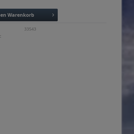
den
Warenkorb
33543
: