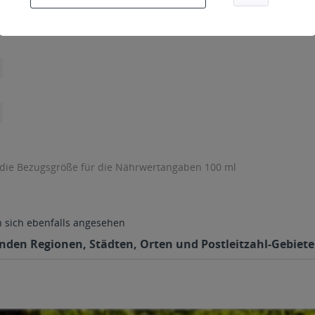
 die Bezugsgröße für die Nährwertangaben 100 ml
sich ebenfalls angesehen
enden Regionen, Städten, Orten und Postleitzahl-Gebieten