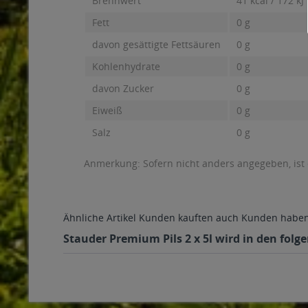
Brennwert
41 kcal / 172 kJ
Fett
0 g
davon gesättigte Fettsäuren
0 g
Kohlenhydrate
0 g
davon Zucker
0 g
Eiweiß
0 g
Salz
0 g
Anmerkung: Sofern nicht anders angegeben, ist
Ähnliche Artikel
Kunden kauften auch
Kunden haben 
Stauder Premium Pils 2 x 5l wird in den folg