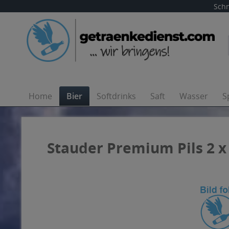
Schn
Home
Bier
Softdrinks
Saft
Wasser
S
Stauder Premium Pils 2 x 