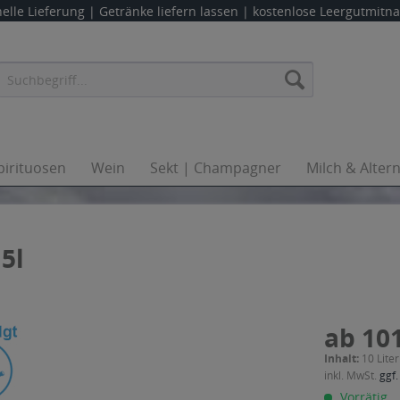
elle Lieferung |
Getränke liefern lassen
| kostenlose Leergutmit
pirituosen
Wein
Sekt | Champagner
Milch & Alter
5l
ab 101
Inhalt:
10 Liter
inkl. MwSt.
ggf.
Vorrätig