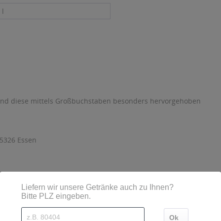
 l
sind diese mittels Großbuchstaben besonders hervorgehoben
45326 Essen