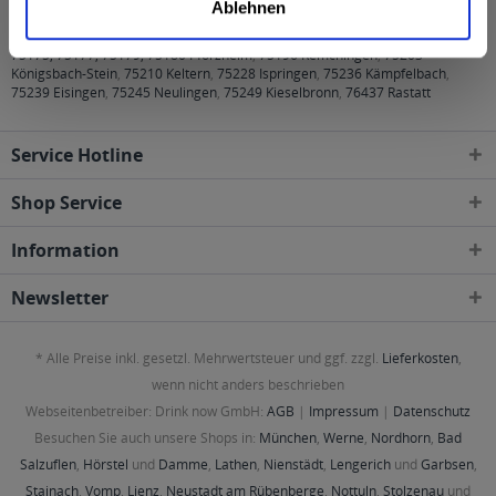
Ablehnen
60385 Frankfurt am Main
,
65462 Ginsheim-Gustavsburg
,
75172, 75173,
75175, 75177, 75179, 75180 Pforzheim
,
75196 Remchingen
,
75203
Königsbach-Stein
,
75210 Keltern
,
75228 Ispringen
,
75236 Kämpfelbach
,
75239 Eisingen
,
75245 Neulingen
,
75249 Kieselbronn
,
76437 Rastatt
Service Hotline
Shop Service
Information
Newsletter
* Alle Preise inkl. gesetzl. Mehrwertsteuer und ggf. zzgl.
Lieferkosten
,
wenn nicht anders beschrieben
Webseitenbetreiber: Drink now GmbH:
AGB
|
Impressum
|
Datenschutz
Besuchen Sie auch unsere Shops in:
München
,
Werne
,
Nordhorn
,
Bad
Salzuflen
,
Hörstel
und
Damme
,
Lathen
,
Nienstädt
,
Lengerich
und
Garbsen
,
Stainach
,
Vomp
,
Lienz
,
Neustadt am Rübenberge
,
Nottuln
,
Stolzenau
und