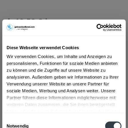
ab 19,50 € *
Inhalt:
7.92 Liter (2,46 € * / 1 Liter)
inkl. MwSt.
ggf. zzgl. Erschwerniszuschlag
Vorrätig
MEHRWEG
Diese Webseite verwendet Cookies
+3,42 € Pfand
Wir verwenden Cookies, um Inhalte und Anzeigen zu
personalisieren, Funktionen für soziale Medien anbieten
In den
Warenkorb
zu können und die Zugriffe auf unsere Website zu
analysieren. Außerdem geben wir Informationen zu Ihrer
Verwendung unserer Website an unsere Partner für
Artikel-Nr.:
34614
soziale Medien, Werbung und Analysen weiter. Unsere
Verfügbar in:
Frankfurt am Main
,
Pforzheim
,
Rastatt
,
Eisingen
,
Ginsheim-
Partner führen diese Informationen möglicherweise mit
Gustavsburg
,
Ispringen
,
Keltern
,
Kieselbronn
,
Kämpfelbach
,
weiteren Daten zusammen, die Sie ihnen bereitgestellt
Königsbach-Stein
,
Neulingen
,
Remchingen
haben oder die sie im Rahmen Ihrer Nutzung der Dienste
gesammelt haben.
Einwilligungsauswahl
Beschreibung
Notwendig