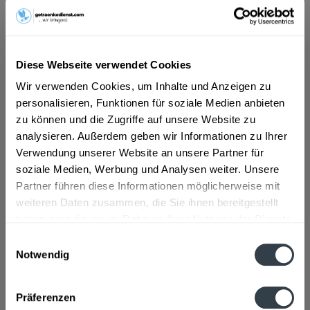
ab 18,69 € *
Inhalt:
10 Liter (1,87 € * / 1 Liter)
Diese Webseite verwendet Cookies
inkl. MwSt.
ggf. zzgl. Erschwerniszuschlag
Vorrätig
Wir verwenden Cookies, um Inhalte und Anzeigen zu
MEHRWEG
personalisieren, Funktionen für soziale Medien anbieten
zu können und die Zugriffe auf unsere Website zu
+3,10 € Pfand
analysieren. Außerdem geben wir Informationen zu Ihrer
Verwendung unserer Website an unsere Partner für
In den
Warenkorb
soziale Medien, Werbung und Analysen weiter. Unsere
Partner führen diese Informationen möglicherweise mit
Artikel-Nr.:
27691
weiteren Daten zusammen, die Sie ihnen bereitgestellt
Verfügbar in:
haben oder die sie im Rahmen Ihrer Nutzung der Dienste
gesammelt haben.
Einwilligungsauswahl
Beschreibung
Notwendig
mehr
Datenschutzbestimmungen
Präferenzen
Zutaten und Allergene