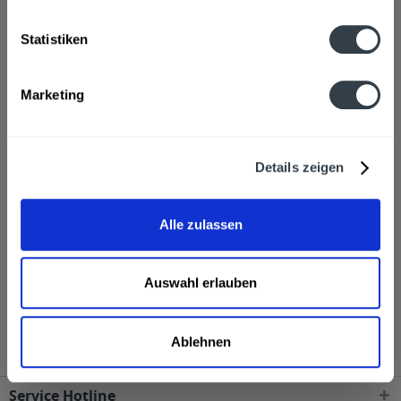
Wasser, Hopfen, Hefe, WEIZEN/ GERSTENMALZ
mehr
Statistiken
Hersteller
Gräfl. Hofbrauhaus, Mainburger Straße26, Freising
mehr
Marketing
Alkoholgehalt
2,8% vol
mehr
Details zeigen
Ähnliche Artikel
Alle zulassen
Kunden haben sich ebenfalls angesehen
Huber Weisses Russ 20 x 0,5l wird in den folgenden
Auswahl erlauben
Regionen, Städten, Orten und Postleitzahl-Gebieten
geliefert
Ablehnen
Service Hotline