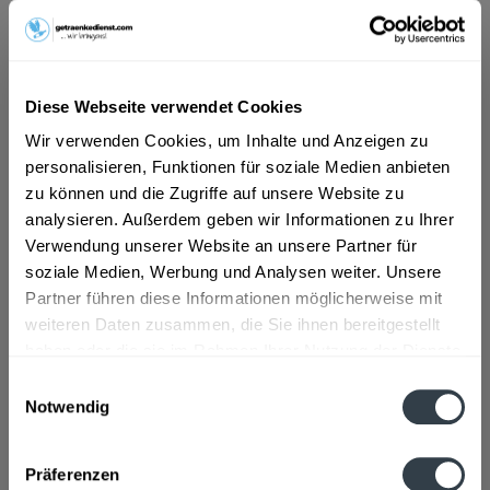
Brüheim, Bufleben, Ebenheim, Emleben, Eschenbergen,
Friedrichswerth, Friemar, Goldbach, Grabsleben,
Günthersleben, Haina, Hochheim, Molschleben, Mühlberg,
Pferdingsleben, Remstädt, Schwabhaus
,
Bechstedtstraß,
Daasdorf am Berge, Hopfgarten, Isseroda, Niederzimmern,
Diese Webseite verwendet Cookies
Nohra, Ottstedt am Berge, Utzberg
,
Bienstädt, Dachwig,
Döllstädt, Gierstädt/Kleinfahner, Großfahner, Zimmernsupra
,
Wir verwenden Cookies, um Inhalte und Anzeigen zu
Döbritschen, Frankendorf, Großschwabhausen, Hammerstedt,
personalisieren, Funktionen für soziale Medien anbieten
Hohlstedt, Kiliansroda, Kleinschwabhausen, Kromsdorf,
Lehnstedt, Magdala, Mechelroda, Mellingen, Umpferstedt
,
zu können und die Zugriffe auf unsere Website zu
Elleben, Elxleben, Ichtershausen, Kirchheim
,
Georgenthal,
analysieren. Außerdem geben wir Informationen zu Ihrer
Gräfenhain, Herrenhof, Hohenkirchen, Petriroda
,
Großmölsen,
Verwendung unserer Website an unsere Partner für
Kleinmölsen, Mönchenholzhausen, Ollendorf, Udestedt
,
soziale Medien, Werbung und Analysen weiter. Unsere
Klettbach, Rockhausen
,
Luisenthal, Ohrdruf, Wölfis
Partner führen diese Informationen möglicherweise mit
Beschreibung
weiteren Daten zusammen, die Sie ihnen bereitgestellt
mehr
haben oder die sie im Rahmen Ihrer Nutzung der Dienste
gesammelt haben.
"Krombacher Weizen 0,00 % 11 x 0,5l"
Einwilligungsauswahl
Notwendig
Datenschutzbestimmungen
Flaschengröße:
0,5 l
Präferenzen
Fragen zum Artikel?