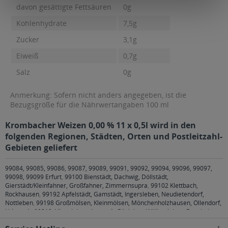
davon gesättigte Fettsäuren
0g
Kohlenhydrate
7,5g
Zucker
3,1g
Eiweiß
0,7g
Salz
0g
Anmerkung: Sofern nicht anders angegeben, ist die
Bezugsgröße für die Nährwertangaben 100 ml
Krombacher Weizen 0,00 % 11 x 0,5l wird in den
folgenden Regionen, Städten, Orten und Postleitzahl-
Gebieten geliefert
99084, 99085, 99086, 99087, 99089, 99091, 99092, 99094, 99096, 99097,
99098, 99099 Erfurt
,
99100 Bienstädt, Dachwig, Döllstädt,
Gierstädt/Kleinfahner, Großfahner, Zimmernsupra
,
99102 Klettbach,
Rockhausen
,
99192 Apfelstädt, Gamstädt, Ingersleben, Neudietendorf,
Nottleben
,
99198 Großmölsen, Kleinmölsen, Mönchenholzhausen, Ollendorf,
Udestedt
,
99310 Alkersleben, Arnstadt, Bösleben-Wüllersleben, Dornheim,
Osthausen-Wülfershausen, Wachsenburggemeinde, Wipfratal, Witzleben
,