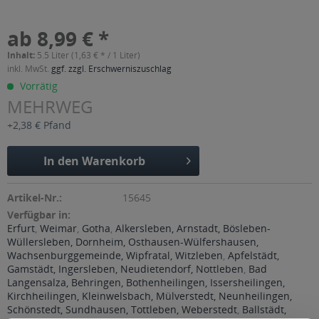
ab 8,99 € *
Inhalt:
5.5 Liter (1,63 € * / 1 Liter)
inkl. MwSt.
ggf. zzgl. Erschwerniszuschlag
Vorrätig
MEHRWEG
+2,38 € Pfand
In den
Warenkorb
Artikel-Nr.:
15645
Verfügbar in:
Erfurt
,
Weimar
,
Gotha
,
Alkersleben, Arnstadt, Bösleben-
Wüllersleben, Dornheim, Osthausen-Wülfershausen,
Wachsenburggemeinde, Wipfratal, Witzleben
,
Apfelstädt,
Gamstädt, Ingersleben, Neudietendorf, Nottleben
,
Bad
Langensalza, Behringen, Bothenheilingen, Issersheilingen,
Kirchheilingen, Kleinwelsbach, Mülverstedt, Neunheilingen,
Schönstedt, Sundhausen, Tottleben, Weberstedt
,
Ballstädt,