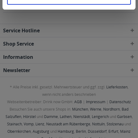
geliefert
Service Hotline
Shop Service
Information
Newsletter
* Alle Preise inkl. gesetzl. Mehrwertsteuer und ggf. zzgl.
Lieferkosten
,
wenn nicht anders beschrieben
Webseitenbetreiber: Drink now GmbH:
AGB
|
Impressum
|
Datenschutz
Besuchen Sie auch unsere Shops in:
München
,
Werne
,
Nordhorn
,
Bad
Salzuflen
,
Hörstel
und
Damme
,
Lathen
,
Nienstädt
,
Lengerich
und
Garbsen
,
Stainach
,
Vomp
,
Lienz
,
Neustadt am Rübenberge
,
Nottuln
,
Stolzenau
und
Obernkirchen
,
Augsburg
und
Hamburg
,
Berlin
,
Düsseldorf
,
Erfurt
,
Mainz