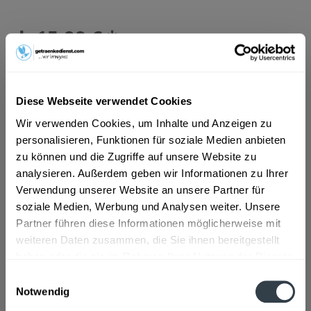
ab 15,99 € *
Inhalt:
10 Liter (1,60 € * / 1 Liter)
inkl. MwSt.
ggf. zzgl. Erschwerniszuschlag
Vorrätig
MEHRWEG
Diese Webseite verwendet Cookies
+3,10 € Pfand
Wir verwenden Cookies, um Inhalte und Anzeigen zu
personalisieren, Funktionen für soziale Medien anbieten
In den
Warenkorb
zu können und die Zugriffe auf unsere Website zu
analysieren. Außerdem geben wir Informationen zu Ihrer
Verwendung unserer Website an unsere Partner für
Artikel-Nr.:
29160
soziale Medien, Werbung und Analysen weiter. Unsere
Verfügbar in:
Partner führen diese Informationen möglicherweise mit
Beschreibung
weiteren Daten zusammen, die Sie ihnen bereitgestellt
mehr
haben oder die sie im Rahmen Ihrer Nutzung der Dienste
gesammelt haben.
"Lausitzer Hefeweizen 20 x 0,5l"
Einwilligungsauswahl
Notwendig
Datenschutzbestimmungen