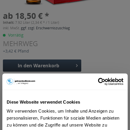
ab 18,50 € *
Inhalt:
7.92 Liter (2,34 € * / 1 Liter)
inkl. MwSt.
ggf. zzgl. Erschwerniszuschlag
Vorrätig
MEHRWEG
+3,42 € Pfand
In den
Warenkorb
Artikel-Nr.:
15152
Verfügbar in:
Pforzheim
,
Eisingen
,
Ispringen
,
Keltern
,
Kieselbronn
,
Kämpfelbach
,
Königsbach-Stein
,
Neulingen
,
Remchingen
Diese Webseite verwendet Cookies
Beschreibung
Wir verwenden Cookies, um Inhalte und Anzeigen zu
"Das Prickeln dieser süffigen Bierspezialität ist verführerisch –
personalisieren, Funktionen für soziale Medien anbieten
die ausgeprägte Fruchtnote...
mehr
zu können und die Zugriffe auf unsere Website zu