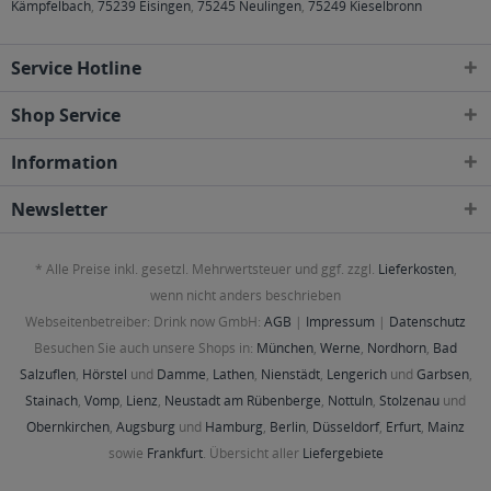
Kämpfelbach
,
75239 Eisingen
,
75245 Neulingen
,
75249 Kieselbronn
Service Hotline
Shop Service
Information
Newsletter
* Alle Preise inkl. gesetzl. Mehrwertsteuer und ggf. zzgl.
Lieferkosten
,
wenn nicht anders beschrieben
Webseitenbetreiber: Drink now GmbH:
AGB
|
Impressum
|
Datenschutz
Besuchen Sie auch unsere Shops in:
München
,
Werne
,
Nordhorn
,
Bad
Salzuflen
,
Hörstel
und
Damme
,
Lathen
,
Nienstädt
,
Lengerich
und
Garbsen
,
Stainach
,
Vomp
,
Lienz
,
Neustadt am Rübenberge
,
Nottuln
,
Stolzenau
und
Obernkirchen
,
Augsburg
und
Hamburg
,
Berlin
,
Düsseldorf
,
Erfurt
,
Mainz
sowie
Frankfurt
. Übersicht aller
Liefergebiete