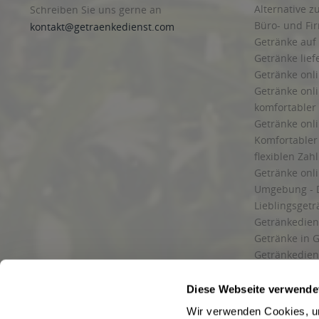
Alternative z
Schreiben Sie uns gerne an
Büro- und F
kontakt@getraenkedienst.com
Getränke auf
Getränke lief
Getränke onli
Getränke onli
komfortabler 
Getränke onli
Komfortabler 
flexiblen Zah
Getränke onl
Umgebung - 
Lieblingsget
Getränkediens
Getränke in G
Getränkedien
zuverlässige
und Umgebu
Diese Webseite verwende
Getränkeliefe
Wir verwenden Cookies, um