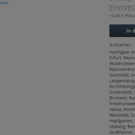
EINWE
+6,00 € Pfan
In 
Artikel-Nr.:
Verfügbar in
Erfurt
,
Weim
Wüllerslebe
Wachsenburg
Gamstädt, In
Langensalza,
Kirchheiling
Schönstedt,
Brüheim, Bu
Friedrichswe
Haina, Hoch
Remstädt, 
Hopfgarten, 
Utzberg
,
Bie
Großfahner,