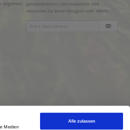
n allgemein
getraenkedienst.com-Newsletter und
verpassen Sie keine Neuigkeit oder Aktion.
Alle zulassen
le Medien