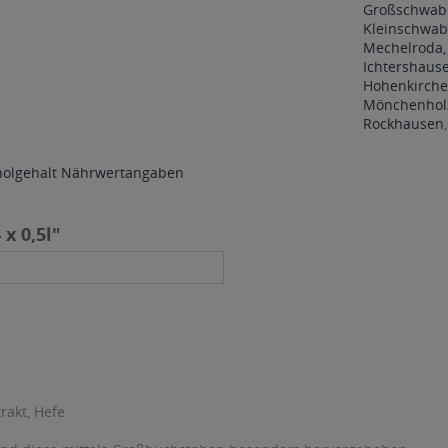
Großschwabh
Kleinschwab
Mechelroda,
Ichtershaus
Hohenkirche
Mönchenholz
Rockhausen
holgehalt
Nährwertangaben
x 0,5l"
akt, Hefe