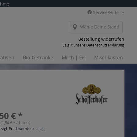
nahme
Service/Hilfe
Wähle Deine Stadt!
Bestellung widerrufen
Es gilt unsere
Datenschutzerklärung
nativen
Bio-Getränke
Milch | Eis
Mischkästen
Ha
50 € *
 (1,54 € * / 1 Liter)
 zzgl. Erschwerniszuschlag