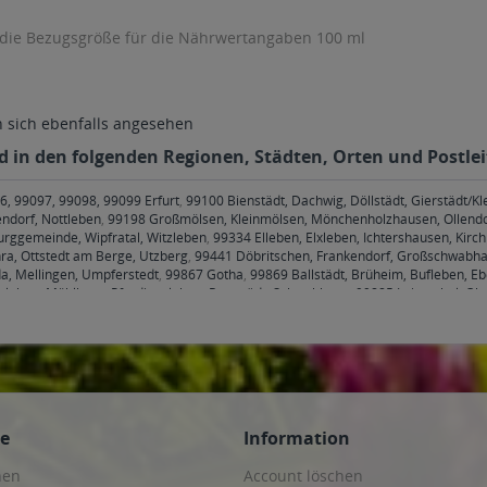
 die Bezugsgröße für die Nährwertangaben 100 ml
sich ebenfalls angesehen
d in den folgenden Regionen, Städten, Orten und Postlei
6, 99097, 99098, 99099 Erfurt
,
99100 Bienstädt, Dachwig, Döllstädt, Gierstädt/
endorf, Nottleben
,
99198 Großmölsen, Kleinmölsen, Mönchenholzhausen, Ollendo
rggemeinde, Wipfratal, Witzleben
,
99334 Elleben, Elxleben, Ichtershausen, Kirc
ra, Ottstedt am Berge, Utzberg
,
99441 Döbritschen, Frankendorf, Großschwabhau
a, Mellingen, Umpferstedt
,
99867 Gotha
,
99869 Ballstädt, Brüheim, Bufleben, E
hleben, Mühlberg, Pferdingsleben, Remstädt, Schwabhaus
,
99885 Luisenthal, Ohr
henheilingen, Issersheilingen, Kirchheilingen, Kleinwelsbach, Mülverstedt, Neu
ce
Information
hen
Account löschen