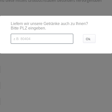
sind diese mittels Großbuchstaben besonders hervorgehoben
n der Radeberger Gruppe, Darmstädter Landstr. 185, 60598 Frank