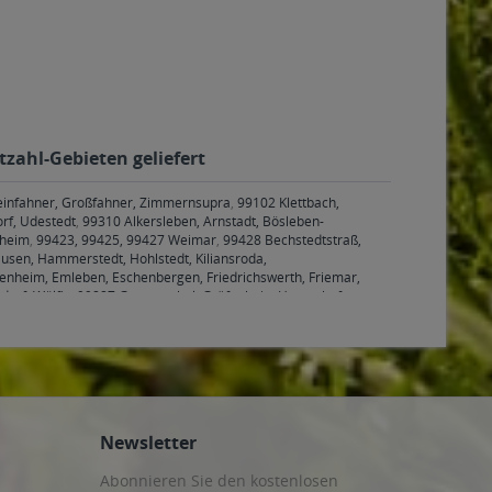
tzahl-Gebieten geliefert
Kleinfahner, Großfahner, Zimmernsupra
,
99102 Klettbach,
rf, Udestedt
,
99310 Alkersleben, Arnstadt, Bösleben-
hheim
,
99423, 99425, 99427 Weimar
,
99428 Bechstedtstraß,
sen, Hammerstedt, Hohlstedt, Kiliansroda,
benheim, Emleben, Eschenbergen, Friedrichswerth, Friemar,
druf, Wölfis
,
99887 Georgenthal, Gräfenhain, Herrenhof,
nheilingen, Schönstedt, Sundhausen, Tottleben, Weberstedt
Newsletter
Abonnieren Sie den kostenlosen