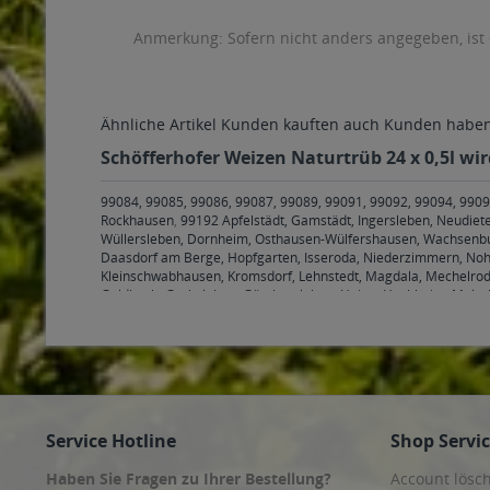
Anmerkung: Sofern nicht anders angegeben, ist
Ähnliche Artikel
Kunden kauften auch
Kunden haben 
Schöfferhofer Weizen Naturtrüb 24 x 0,5l wir
99084, 99085, 99086, 99087, 99089, 99091, 99092, 99094, 9909
Rockhausen
,
99192 Apfelstädt, Gamstädt, Ingersleben, Neudiet
Wüllersleben, Dornheim, Osthausen-Wülfershausen, Wachsenbu
Daasdorf am Berge, Hopfgarten, Isseroda, Niederzimmern, Noh
Kleinschwabhausen, Kromsdorf, Lehnstedt, Magdala, Mechelrod
Goldbach, Grabsleben, Günthersleben, Haina, Hochheim, Molsc
Hohenkirchen, Petriroda
,
99947 Bad Langensalza, Behringen, Bot
Service Hotline
Shop Servi
Haben Sie Fragen zu Ihrer Bestellung?
Account lösc