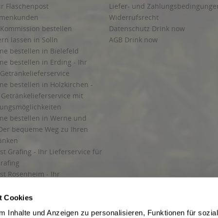
ur Flaschenpost
Liefer- und Zahlungsbedingunge
irmenkunden
Widerrufsrecht
 Kommission bestellen
Datenschutz Drink now
ern lassen in Solln
AGB Drink now
ne bestellen in Bielefeld
ne bestellen in Erding - Ihr
Getränkelieferservice
ne bestellen in Holzkirchen -
Getränkelieferservice mit
lungsmöglichkeiten
ine bestellen in Werne und
Der bequeme Weg zu Ihren
ränken
t Grafing - Ihr Lieferservice für
rafing
st Rosenheim - Ihr
r Getränkeservice in Rosenheim
ng
t Cookies
rung in Starnberg
 Inhalte und Anzeigen zu personalisieren, Funktionen für sozia