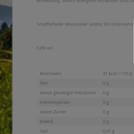
Anmerkung: Sofern Allergene vorhanden sind, 
Schöfferhofer Weizenbier GmbH, Ein Unternehme
5,0% vol
Brennwert
41 kcal / 170 kJ
Fett
0 g
davon gesättigte Fettsäuren
0 g
Kohlenhydrate
0 g
davon Zucker
0 g
Eiweiß
0 g
Salz
0,01 g