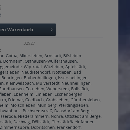
G
d
den
Warenkorb
32927
:
ar
,
Gotha
,
Alkersleben, Arnstadt, Bösleben-
n, Dornheim, Osthausen-Wülfershausen,
gemeinde, Wipfratal, Witzleben
,
Apfelstädt,
gersleben, Neudietendorf, Nottleben
,
Bad
 Behringen, Bothenheilingen, Issersheilingen,
en, Kleinwelsbach, Mülverstedt, Neunheilingen,
 Sundhausen, Tottleben, Weberstedt
,
Ballstädt,
fleben, Ebenheim, Emleben, Eschenbergen,
rth, Friemar, Goldbach, Grabsleben, Günthersleben,
heim, Molschleben, Mühlberg, Pferdingsleben,
Schwabhaus
,
Bechstedtstraß, Daasdorf am Berge,
Isseroda, Niederzimmern, Nohra, Ottstedt am Berge,
nstädt, Dachwig, Döllstädt, Gierstädt/Kleinfahner,
 Zimmernsupra
,
Döbritschen, Frankendorf,