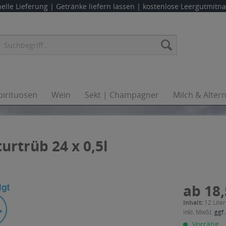
elle Lieferung |
Getränke liefern lassen
| kostenlose Leergutmit
pirituosen
Wein
Sekt | Champagner
Milch & Alter
urtrüb 24 x 0,5l
ab 18,
Inhalt:
12 Liter
inkl. MwSt.
ggf.
Vorrätig