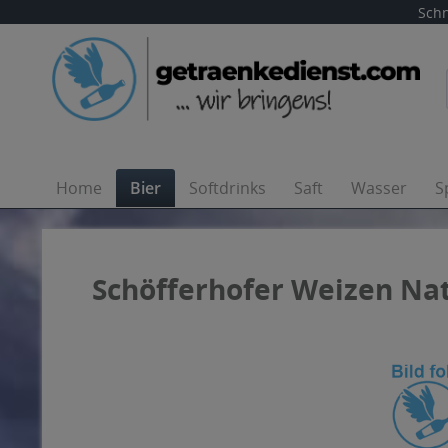
Schn
Home
Bier
Softdrinks
Saft
Wasser
S
Schöfferhofer Weizen Nat