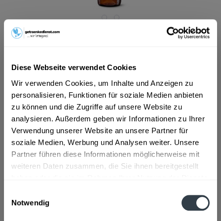
ab 17,99 € *
Inhalt:
10 Liter (1,80 € * / 1 Liter)
inkl. MwSt.
ggf. zzgl. Erschwerniszuschlag
Diese Webseite verwendet Cookies
Vorrätig
MEHRWEG
Wir verwenden Cookies, um Inhalte und Anzeigen zu
personalisieren, Funktionen für soziale Medien anbieten
+3,69 € Pfand
zu können und die Zugriffe auf unsere Website zu
analysieren. Außerdem geben wir Informationen zu Ihrer
In den
Warenkorb
Verwendung unserer Website an unsere Partner für
soziale Medien, Werbung und Analysen weiter. Unsere
Artikel-Nr.:
33070
Partner führen diese Informationen möglicherweise mit
Verfügbar in:
weiteren Daten zusammen, die Sie ihnen bereitgestellt
Beschreibung
haben oder die sie im Rahmen Ihrer Nutzung der Dienste
mehr
gesammelt haben.
Einwilligungsauswahl
Notwendig
"Schwarzbräu Weizen hell 20 x 0,5l"
Datenschutzbestimmungen