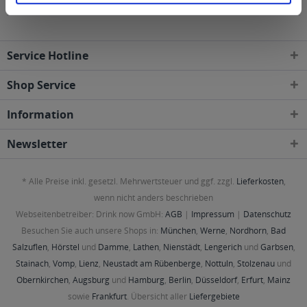
Gebieten geliefert
Service Hotline
Shop Service
Information
Newsletter
* Alle Preise inkl. gesetzl. Mehrwertsteuer und ggf. zzgl.
Lieferkosten
,
wenn nicht anders beschrieben
Webseitenbetreiber: Drink now GmbH:
AGB
|
Impressum
|
Datenschutz
Besuchen Sie auch unsere Shops in:
München
,
Werne
,
Nordhorn
,
Bad
Salzuflen
,
Hörstel
und
Damme
,
Lathen
,
Nienstädt
,
Lengerich
und
Garbsen
,
Stainach
,
Vomp
,
Lienz
,
Neustadt am Rübenberge
,
Nottuln
,
Stolzenau
und
Obernkirchen
,
Augsburg
und
Hamburg
,
Berlin
,
Düsseldorf
,
Erfurt
,
Mainz
sowie
Frankfurt
. Übersicht aller
Liefergebiete