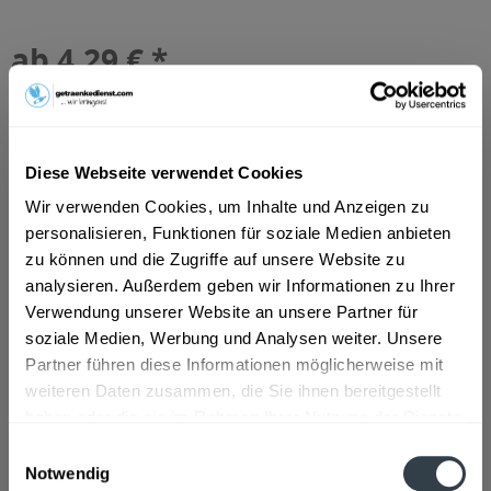
ab 4,29 € *
Inhalt:
1.6 Liter (2,68 € * / 1 Liter)
inkl. MwSt.
ggf. zzgl. Erschwerniszuschlag
Vorrätig
MEHRWEG
Diese Webseite verwendet Cookies
+0,32 € Pfand
Wir verwenden Cookies, um Inhalte und Anzeigen zu
personalisieren, Funktionen für soziale Medien anbieten
In den
Warenkorb
zu können und die Zugriffe auf unsere Website zu
analysieren. Außerdem geben wir Informationen zu Ihrer
Artikel-Nr.:
31190
Verwendung unserer Website an unsere Partner für
Verfügbar in:
soziale Medien, Werbung und Analysen weiter. Unsere
Partner führen diese Informationen möglicherweise mit
Beschreibung
weiteren Daten zusammen, die Sie ihnen bereitgestellt
mehr
haben oder die sie im Rahmen Ihrer Nutzung der Dienste
"Paulaner Zwickl 4 x 0,4l"
gesammelt haben.
Einwilligungsauswahl
Notwendig
Flaschengröße:
0,2 - 0,33 l