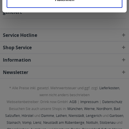
Regionen, Städten, Orten und Postleitzahl-Gebieten
geliefert
Service Hotline
Shop Service
Information
Newsletter
* Alle Preise inkl. gesetzl. Mehrwertsteuer und ggf. zzgl.
Lieferkosten
,
wenn nicht anders beschrieben
Webseitenbetreiber: Drink now GmbH:
AGB
|
Impressum
|
Datenschutz
Besuchen Sie auch unsere Shops in:
München
,
Werne
,
Nordhorn
,
Bad
Salzuflen
,
Hörstel
und
Damme
,
Lathen
,
Nienstädt
,
Lengerich
und
Garbsen
,
Stainach
,
Vomp
,
Lienz
,
Neustadt am Rübenberge
,
Nottuln
,
Stolzenau
und