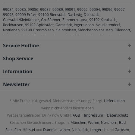
99084, 99085, 99086, 99087, 99089, 99091, 99092, 99094, 99096, 99097,
99098, 99099 Erfurt
,
99100 Bienstädt, Dachwig, Döllstädt,
Gierstädt/Kleinfahner, Großfahner, Zimmernsupra
,
99102 Klettbach,
Rockhausen
,
99192 Apfelstädt, Gamstädt, Ingersleben, Neudietendorf,
Nottleben
,
99198 Großmölsen, Kleinmölsen, Mönchenholzhausen, Ollendorf,
Udestedt
,
99310 Alkersleben, Arnstadt, Bösleben-Wüllersleben, Dornheim,
Osthausen-Wülfershausen, Wachsenburggemeinde, Wipfratal, Witzleben
,
Service Hotline
99334 Elleben, Elxleben, Ichtershausen, Kirchheim
,
99423, 99425, 99427
Weimar
,
99428 Bechstedtstraß, Daasdorf am Berge, Hopfgarten, Isseroda,
Niederzimmern, Nohra, Ottstedt am Berge, Utzberg
,
99441 Döbritschen,
Shop Service
Frankendorf, Großschwabhausen, Hammerstedt, Hohlstedt, Kiliansroda,
Kleinschwabhausen, Kromsdorf, Lehnstedt, Magdala, Mechelroda, Mellingen,
Information
Umpferstedt
,
99867 Gotha
,
99869 Ballstädt, Brüheim, Bufleben, Ebenheim,
Emleben, Eschenbergen, Friedrichswerth, Friemar, Goldbach, Grabsleben,
Günthersleben, Haina, Hochheim, Molschleben, Mühlberg, Pferdingsleben,
Newsletter
Remstädt, Schwabhaus
,
99885 Luisenthal, Ohrdruf, Wölfis
,
99887
Georgenthal, Gräfenhain, Herrenhof, Hohenkirchen, Petriroda
,
99947 Bad
Langensalza, Behringen, Bothenheilingen, Issersheilingen, Kirchheilingen,
* Alle Preise inkl. gesetzl. Mehrwertsteuer und ggf. zzgl.
Lieferkosten
,
Kleinwelsbach, Mülverstedt, Neunheilingen, Schönstedt, Sundhausen,
Tottleben, Weberstedt
wenn nicht anders beschrieben
Webseitenbetreiber: Drink now GmbH:
AGB
|
Impressum
|
Datenschutz
Besuchen Sie auch unsere Shops in:
München
,
Werne
,
Nordhorn
,
Bad
Salzuflen
,
Hörstel
und
Damme
,
Lathen
,
Nienstädt
,
Lengerich
und
Garbsen
,