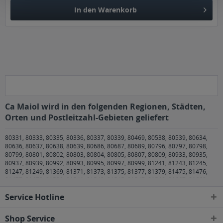
In den
Warenkorb
Ca Maiol wird in den folgenden Regionen, Städten,
Orten und Postleitzahl-Gebieten geliefert
80331, 80333, 80335, 80336, 80337, 80339, 80469, 80538, 80539, 80634,
80636, 80637, 80638, 80639, 80686, 80687, 80689, 80796, 80797, 80798,
80799, 80801, 80802, 80803, 80804, 80805, 80807, 80809, 80933, 80935,
80937, 80939, 80992, 80993, 80995, 80997, 80999, 81241, 81243, 81245,
81247, 81249, 81369, 81371, 81373, 81375, 81377, 81379, 81475, 81476,
81477, 81479, 81539, 81541, 81543, 81545, 81547, 81549, 81667, 81669,
81671, 81673, 81675, 81677, 81679, 81735, 81737, 81739, 81825, 81827,
Service Hotline
81829, 81925, 81927, 81929 München
,
82008 Unterhaching
,
82024
Taufkirchen
,
82031 Grünwald
,
82041 Oberhaching
,
82049 Pullach im Isartal
,
82054 Sauerlach
,
82057 Icking
,
82061 Neuried
,
82064 Straßlach-
Shop Service
Dingharting
,
82065 Baierbrunn
,
82067 Kloster Schäftlarn
,
82069 Schäftlarn
,