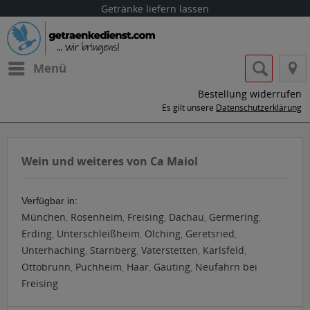
Getränke liefern lassen
Menü
Bestellung widerrufen
Es gilt unsere
Datenschutzerklärung
Wein und weiteres von Ca Maiol
Verfügbar in:
München
,
Rosenheim
,
Freising
,
Dachau
,
Germering
,
Erding
,
Unterschleißheim
,
Olching
,
Geretsried
,
Unterhaching
,
Starnberg
,
Vaterstetten
,
Karlsfeld
,
Ottobrunn
,
Puchheim
,
Haar
,
Gauting
,
Neufahrn bei
Freising