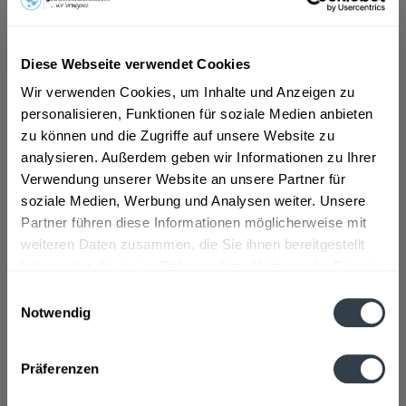
In den
Warenkorb
Diese Webseite verwendet Cookies
Wir verwenden Cookies, um Inhalte und Anzeigen zu
personalisieren, Funktionen für soziale Medien anbieten
zu können und die Zugriffe auf unsere Website zu
analysieren. Außerdem geben wir Informationen zu Ihrer
Verwendung unserer Website an unsere Partner für
soziale Medien, Werbung und Analysen weiter. Unsere
Partner führen diese Informationen möglicherweise mit
Ca Maiol Chiaretto 0,75l
weiteren Daten zusammen, die Sie ihnen bereitgestellt
haben oder die sie im Rahmen Ihrer Nutzung der Dienste
gesammelt haben.
Einwilligungsauswahl
Notwendig
Datenschutzbestimmungen
Inhalt
0.75 Liter
(13,32 € * / 1 Liter)
Präferenzen
ab 9,99 € *