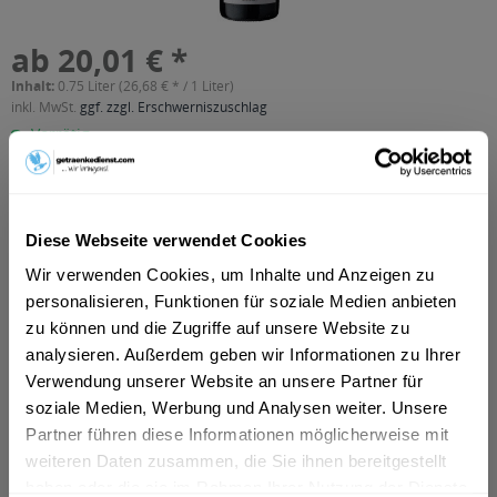
ab 20,01 € *
Inhalt:
0.75 Liter (26,68 € * / 1 Liter)
inkl. MwSt.
ggf. zzgl. Erschwerniszuschlag
Vorrätig
In den
Warenkorb
Diese Webseite verwendet Cookies
Artikel-Nr.:
38675
Wir verwenden Cookies, um Inhalte und Anzeigen zu
Verfügbar in:
Astenberg, Bradl, Dikat, Ehrenstall, Erlach, Rofansiedlung,
personalisieren, Funktionen für soziale Medien anbieten
Tiergarten, Wiesing
,
Brixlegg, Mehrn, Zimmermoos
,
Bruck am
zu können und die Zugriffe auf unsere Website zu
Ziller, Bruckerberg, Imming, Reith im Alpbachtal
,
Buch
,
Fiecht,
analysieren. Außerdem geben wir Informationen zu Ihrer
Vomp, Vomperbach, Vomperberg
,
Fischl, Jenbach, Strass im
Zillertal, Tratzberg
,
Fritzens
,
Fügen, Gagering, Kapfing,
Verwendung unserer Website an unsere Partner für
Kleinboden, Schlitters
,
Hygna, Reith im Alpbachtal, Scheffach
,
soziale Medien, Werbung und Analysen weiter. Unsere
Kolsass
,
Kolsassberg
,
Mariatal, Voldöpp
,
Münster
,
Pill
,
Partner führen diese Informationen möglicherweise mit
Schlagturn, Stans
,
Schlitters
,
Schlitters, Strass im Zillertal
,
weiteren Daten zusammen, die Sie ihnen bereitgestellt
Schwaz
,
Wattens
,
Weer
haben oder die sie im Rahmen Ihrer Nutzung der Dienste