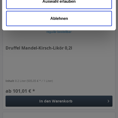
Auswahl erlauben
Ablehnen
Druffel Mandel-Kirsch-Likör 0,2l
Inhalt
0.2 Liter
(505,05 € * / 1 Liter)
ab 101,01 € *
In den
Warenkorb