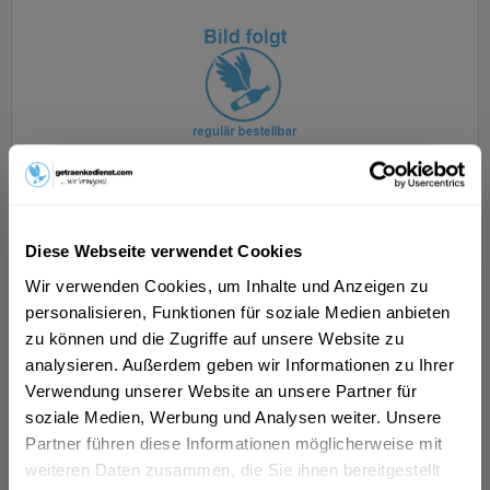
Druffel Kreuzfeuer Absinth 0,2l
Diese Webseite verwendet Cookies
Wir verwenden Cookies, um Inhalte und Anzeigen zu
personalisieren, Funktionen für soziale Medien anbieten
Inhalt
0.2 Liter
(505,05 € * / 1 Liter)
zu können und die Zugriffe auf unsere Website zu
analysieren. Außerdem geben wir Informationen zu Ihrer
ab 101,01 € *
Verwendung unserer Website an unsere Partner für
In den
Warenkorb
soziale Medien, Werbung und Analysen weiter. Unsere
Partner führen diese Informationen möglicherweise mit
weiteren Daten zusammen, die Sie ihnen bereitgestellt