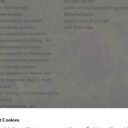
hen
Account löschen
ur Flaschenpost
Liefer- und Zahlungsbedingunge
irmenkunden
Widerrufsrecht
 Kommission bestellen
Datenschutz Drink now
ern lassen in Solln
AGB Drink now
ne bestellen in Bielefeld
ne bestellen in Erding - Ihr
Getränkelieferservice
ne bestellen in Holzkirchen -
Getränkelieferservice mit
lungsmöglichkeiten
ine bestellen in Werne und
Der bequeme Weg zu Ihren
ränken
t Grafing - Ihr Lieferservice für
rafing
st Rosenheim - Ihr
r Getränkeservice in Rosenheim
ng
t Cookies
rung in Starnberg