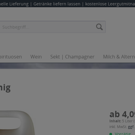
elle Lieferung |
Getränke liefern lassen
| kostenlose Leergutmit
pirituosen
Wein
Sekt | Champagner
Milch & Alter
mig
ab 4,0
Inhalt:
5 Liter 
inkl. MwSt.
ggf.
Vorrätig