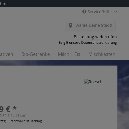
nahme
Service/Hilfe
Wähle Deine Stadt!
Bestellung widerrufen
Es gilt unsere
Datenschutzerklärung
nativen
Bio-Getränke
Milch | Eis
Mischkästen
Ha
9 € *
(0,82 € * / 1 Liter)
 zzgl. Erschwerniszuschlag