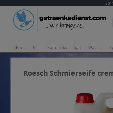
Schn
Home
Bier
Softdrinks
Saft
Wasser
S
Roesch Schmierseife cre