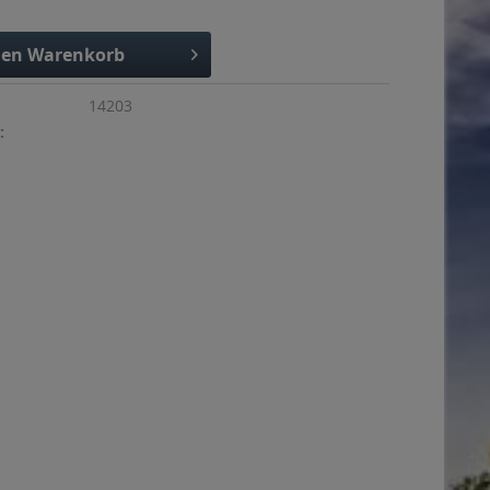
den
Warenkorb
14203
: