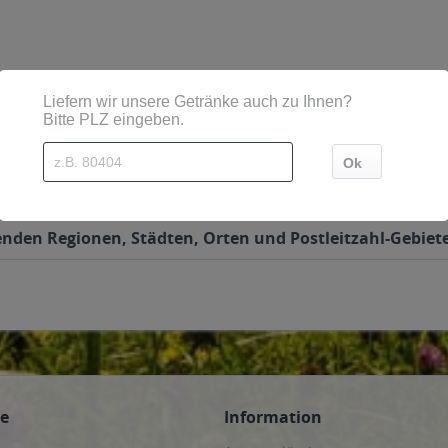
8131 Lindau (B)
sich ebenfalls angesehen
enden Regionen, Städten, Orten und Postleitzahl-Gebiete
ce
Information