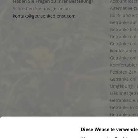
Haben Sie Fragen zu Ihrer Bestellung?
Account lösc
Alternative z
Schreiben Sie uns gerne an
Büro- und F
kontakt@getraenkedienst.com
Getränke auf
Getränke lief
Getränke onli
Getränke onli
komfortabler 
Getränke onli
Komfortabler 
flexiblen Zah
Getränke onl
Umgebung - 
Lieblingsget
Getränkediens
Getränke in G
Getränkedien
zuverlässige
und Umgebu
Diese Webseite verwende
Getränkeliefe