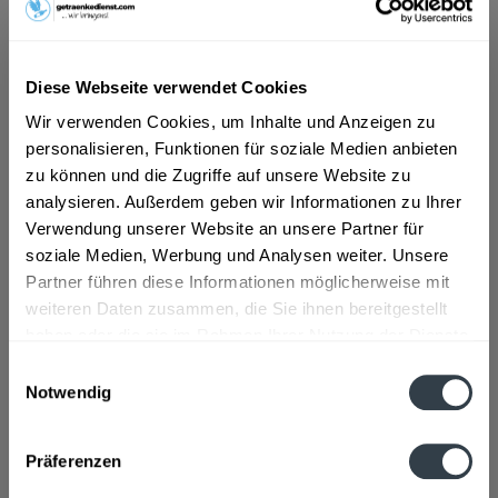
ab 20,00 € *
Diese Webseite verwendet Cookies
inkl. MwSt.
ggf. zzgl. Erschwerniszuschlag
Vorrätig
Wir verwenden Cookies, um Inhalte und Anzeigen zu
personalisieren, Funktionen für soziale Medien anbieten
In den
Warenkorb
zu können und die Zugriffe auf unsere Website zu
analysieren. Außerdem geben wir Informationen zu Ihrer
Verwendung unserer Website an unsere Partner für
Artikel-Nr.:
36512
soziale Medien, Werbung und Analysen weiter. Unsere
Verfügbar in:
Partner führen diese Informationen möglicherweise mit
weiteren Daten zusammen, die Sie ihnen bereitgestellt
Beschreibung
haben oder die sie im Rahmen Ihrer Nutzung der Dienste
"Zur Herstellung des Würfel Zucker wird mit Wasser
gesammelt haben.
angefeuchteter, reiner Zucker in die...
mehr
Einwilligungsauswahl
Notwendig
Datenschutzbestimmungen
Zutaten und Allergene
Zucker
mehr
Präferenzen