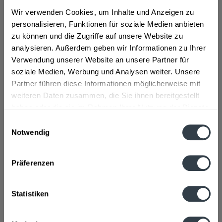
Wir verwenden Cookies, um Inhalte und Anzeigen zu
ab 6,59 € *
personalisieren, Funktionen für soziale Medien anbieten
zu können und die Zugriffe auf unsere Website zu
Inhalt:
120 Liter (0,06 € * / 1 Liter)
analysieren. Außerdem geben wir Informationen zu Ihrer
inkl. MwSt.
ggf. zzgl. Erschwerniszuschlag
Vorrätig
Verwendung unserer Website an unsere Partner für
soziale Medien, Werbung und Analysen weiter. Unsere
Partner führen diese Informationen möglicherweise mit
In den
Warenkorb
weiteren Daten zusammen, die Sie ihnen bereitgestellt
haben oder die sie im Rahmen Ihrer Nutzung der Dienste
Artikel-Nr.:
14313
gesammelt haben.
Einwilligungsauswahl
Verfügbar in:
Notwendig
Beschreibung
Datenschutzbestimmungen
mehr
Präferenzen
"aro Compact Tabs 2 Phasen fest"
Fragen zum Artikel?
Statistiken
Weitere Artikel von aro
Hersteller