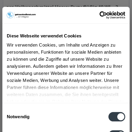
aro Vollwaschmittel Heavy Duty flüßig 40 WL - 3...
Diese Webseite verwendet Cookies
Inhalt
3 Liter
(2,53 € * / 1 Liter)
Wir verwenden Cookies, um Inhalte und Anzeigen zu
personalisieren, Funktionen für soziale Medien anbieten
ab 7,59 € *
zu können und die Zugriffe auf unsere Website zu
In den
Warenkorb
analysieren. Außerdem geben wir Informationen zu Ihrer
Verwendung unserer Website an unsere Partner für
soziale Medien, Werbung und Analysen weiter. Unsere
Partner führen diese Informationen möglicherweise mit
weiteren Daten zusammen, die Sie ihnen bereitgestellt
haben oder die sie im Rahmen Ihrer Nutzung der Dienste
gesammelt haben.
Einwilligungsauswahl
Notwendig
Datenschutzbestimmungen