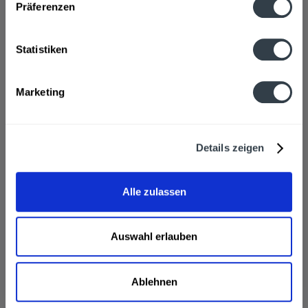
Präferenzen
aro Feinwaschmittel Light Duty flüßig 40 WL - 3...
Statistiken
Marketing
Inhalt
3 Liter
(1,53 € * / 1 Liter)
ab 4,59 € *
In den
Warenkorb
Details zeigen
Alle zulassen
Auswahl erlauben
Ablehnen