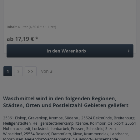
Inhalt
4 Liter
(4,30 € * / 1 Liter)
ab 17,19 € *
In den
Warenkorb
1
von
3
Waschmittel wird in den folgenden Regionen,
Städten, Orten und Postleitzahl-Gebieten geliefert
25361 Elskop, Grevenkop, Krempe, Süderau
,
25524 Bekmünde, Breitenburg,
Heiligenstedten, Heiligenstedtenerkamp, Itzehoe, Kollmoor, Oelixdorf
,
25551
Hohenlockstedt, Lockstedt, Lohbarbek, Peissen, Schlotfeld, Silzen,
Winseldorf
,
25554 Bekdorf, Dammfleth, Kleve, Krummendiek, Landrecht,
Moorhusen, Neuendorf-Sachsenbande, Neuendorf-Sachsenbande