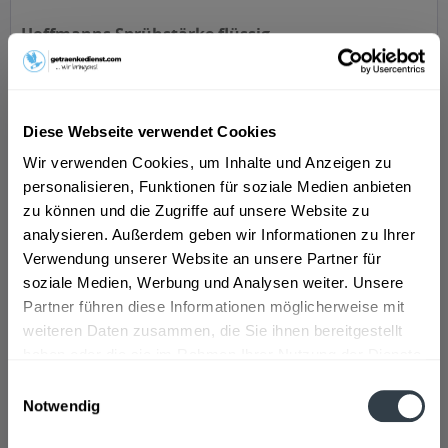
Hoffmanns Sprühstärke flüssig
Diese Webseite verwendet Cookies
Inhalt
0.5 Liter
(7,38 € * / 1 Liter)
Wir verwenden Cookies, um Inhalte und Anzeigen zu
personalisieren, Funktionen für soziale Medien anbieten
ab 3,69 € *
zu können und die Zugriffe auf unsere Website zu
In den
Warenkorb
analysieren. Außerdem geben wir Informationen zu Ihrer
Verwendung unserer Website an unsere Partner für
soziale Medien, Werbung und Analysen weiter. Unsere
Partner führen diese Informationen möglicherweise mit
weiteren Daten zusammen, die Sie ihnen bereitgestellt
haben oder die sie im Rahmen Ihrer Nutzung der Dienste
gesammelt haben.
Einwilligungsauswahl
Notwendig
Datenschutzbestimmungen