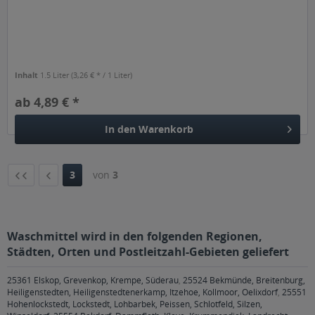
Inhalt
1.5 Liter
(3,26 € * / 1 Liter)
ab 4,89 € *
In den
Warenkorb
3
von
3
Waschmittel wird in den folgenden Regionen,
Städten, Orten und Postleitzahl-Gebieten geliefert
25361 Elskop, Grevenkop, Krempe, Süderau
,
25524 Bekmünde, Breitenburg,
Heiligenstedten, Heiligenstedtenerkamp, Itzehoe, Kollmoor, Oelixdorf
,
25551
Hohenlockstedt, Lockstedt, Lohbarbek, Peissen, Schlotfeld, Silzen,