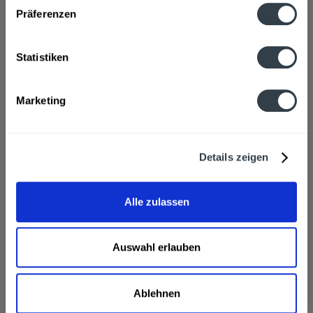
Präferenzen
Dr. Beckmann Fleckenteufel Fetthaltige +
Saucen...
Statistiken
Marketing
Inhalt
0.05 Liter
(33,80 € * / 1 Liter)
ab 1,69 € *
In den
Warenkorb
Details zeigen
Alle zulassen
Auswahl erlauben
Ablehnen