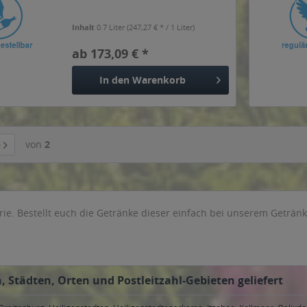
Inhalt
0.7 Liter
(247,27 € * / 1 Liter)
ab 173,09 € *
In den
Warenkorb
von
2
rie. Bestellt euch die Getränke dieser einfach bei unserem Geträn
 Städten, Orten und Postleitzahl-Gebieten geliefert