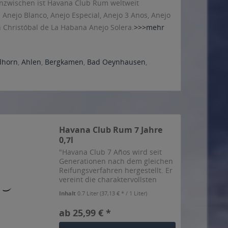
 Inzwischen ist Havana Club Rum weltweit
Anejo Blanco, Anejo Especial, Anejo 3 Anos, Anejo
n Christóbal de La Habana Anejo Solera.
>>>mehr
dhorn
,
Ahlen
,
Bergkamen
,
Bad Oeynhausen
,
Havana Club Rum 7 Jahre
0,7l
"Havana Club 7 Años wird seit
Generationen nach dem gleichen
Reifungsverfahren hergestellt. Er
vereint die charaktervollsten
Rumsorten: Bei jeder neuen
Inhalt
0.7 Liter
(37,13 € * / 1 Liter)
Produktion wird ein Teil des fertig
gereiften Havana Club 7 Años für
ab 25,99 € *
weitere Jahre...