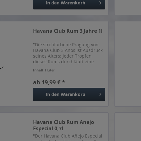
In den
Warenkorb
Havana Club Rum 3 Jahre 1l
"Die strohfarbene Prägung von
Havana Club 3 Años ist Ausdruck
seines Alters: Jeder Tropfen
dieses Rums durchläuft eine
Reifezeit von mindestens drei
Inhalt
1 Liter
Jahren. Man riecht die Vielfalt
milder Aromen, mit einem Hauch
ab 19,99 € *
Eichenholz, Melasse und...
In den
Warenkorb
Havana Club Rum Anejo
Especial 0,7l
"Der Havana Club Añejo Especial