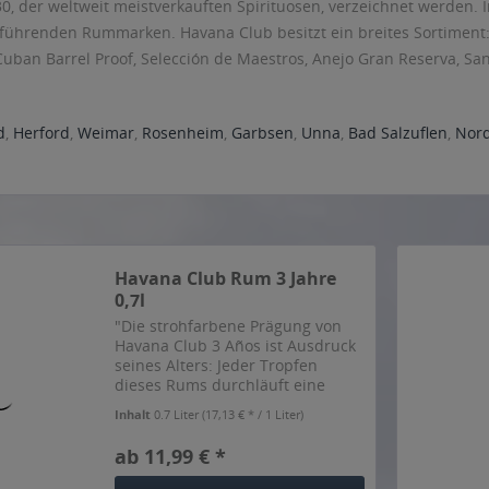
0, der weltweit meistverkauften Spirituosen, verzeichnet werden.
 führenden Rummarken. Havana Club besitzt ein breites Sortiment: 
Cuban Barrel Proof, Selección de Maestros, Anejo Gran Reserva, Sa
d
,
Herford
,
Weimar
,
Rosenheim
,
Garbsen
,
Unna
,
Bad Salzuflen
,
Nor
Havana Club Rum 3 Jahre
0,7l
"Die strohfarbene Prägung von
Havana Club 3 Años ist Ausdruck
seines Alters: Jeder Tropfen
dieses Rums durchläuft eine
Reifezeit von mindestens drei
Inhalt
0.7 Liter
(17,13 € * / 1 Liter)
Jahren. Man riecht die Vielfalt
milder Aromen, mit einem Hauch
ab 11,99 € *
Eichenholz, Melasse und...