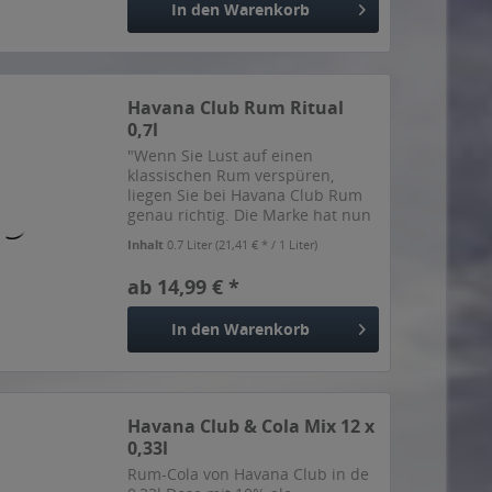
In den
Warenkorb
Havana Club Rum Ritual
0,7l
"Wenn Sie Lust auf einen
klassischen Rum verspüren,
liegen Sie bei Havana Club Rum
genau richtig. Die Marke hat nun
eigens für den spanischen Markt
Inhalt
0.7 Liter
(21,41 € * / 1 Liter)
ein ganz besonderes Produkt
kreiert: den Havana Club Ritual
ab 14,99 € *
Cubano. Der Name verweist...
In den
Warenkorb
Havana Club & Cola Mix 12 x
0,33l
Rum-Cola von Havana Club in de