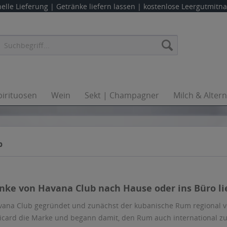
elle Lieferung |
Getränke liefern lassen
| kostenlose Leergutmit
pirituosen
Wein
Sekt | Champagner
Milch & Alter
b
änke von Havana Club nach Hause oder ins Büro li
vana Club gegründet und zunächst der kubanische Rum regional 
ard die Marke und begann damit, den Rum auch international zu 