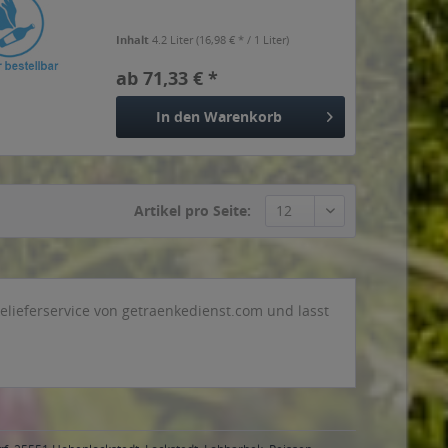
Inhalt
4.2 Liter
(16,98 € * / 1 Liter)
ab 71,33 € *
In den
Warenkorb
Artikel pro Seite:
kelieferservice von getraenkedienst.com und lasst