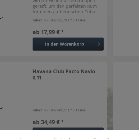
wird in Eichenfässern doppelt
gereift, um den perfekten Rum
für einen authentischen Cuba
Libre zu erhalten." so der
Inhalt
0.7 Liter
(25,70 € * / 1 Liter)
Hersteller
ab 17,99 € *
In den
Warenkorb
Havana Club Pacto Navio
0,7l
Inhalt
0.7 Liter
(49,27 € * / 1 Liter)
ab 34,49 € *
In den
Warenkorb