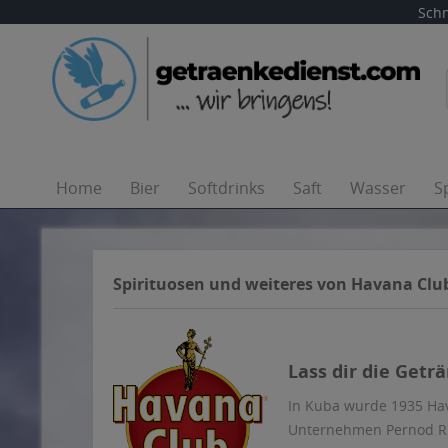
Schn
Home
Bier
Softdrinks
Saft
Wasser
S
Spirituosen und weiteres von Havana Clu
Lass dir die Getr
In Kuba wurde 1935 Ha
Unternehmen Pernod Ric