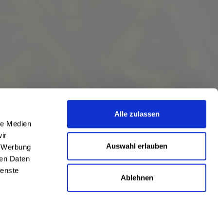
rstetten
,
85598 Baldham
,
85599 Parsdorf
,
85604 Zorneding
,
nn
,
85640 Putzbrunn
,
85643 Steinhöring
,
85646 Anzing
,
85649
osach
,
85667 Oberpframmern
,
85669 Pastetten
,
85716
99086, 99087, 99089, 99091, 99092, 99094, 99096, 99097,
2 Apfelstädt, Gamstädt, Ingersleben, Neudietendorf, Nottleben
,
sthausen-Wülfershausen, Wachsenburggemeinde, Wipfratal,
ten, Isseroda, Niederzimmern, Nohra, Ottstedt am Berge,
, Magdala, Mechelroda, Mellingen, Umpferstedt
,
99867 Gotha
,
, Hochheim, Molschleben, Mühlberg, Pferdingsleben, Remstädt,
ringen, Bothenheilingen, Issersheilingen, Kirchheilingen,
Alle zulassen
le Medien
ir
Auswahl erlauben
, Werbung
ren Daten
ienste
Ablehnen
eschrieben