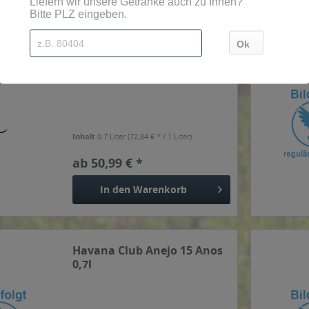
Havana Club Seleccion del
Maestros 0,7l
Inhalt
0.7 Liter
(72,84 € * / 1 Liter)
ab 50,99 € *
In den
Warenkorb
Havana Club Anejo 15 Anos
0,7l