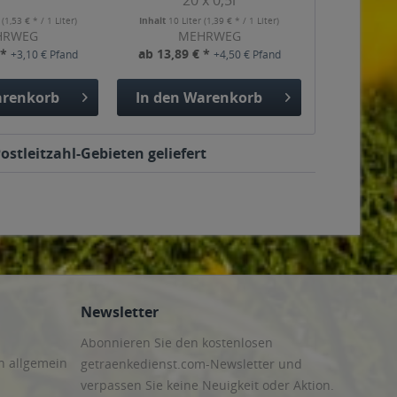
20 x 0,5l
r
(1,53 € * / 1 Liter)
Inhalt
10 Liter
(1,39 € * / 1 Liter)
HRWEG
MEHRWEG
 *
ab 13,89 € *
+3,10 € Pfand
+4,50 € Pfand
renkorb
In den
Warenkorb
stleitzahl-Gebieten geliefert
Newsletter
Abonnieren Sie den kostenlosen
n allgemein
getraenkedienst.com-Newsletter und
verpassen Sie keine Neuigkeit oder Aktion.