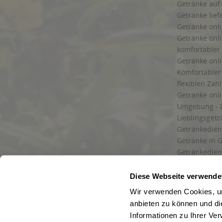
Getränke auf
Getränke lief
Getränke onli
Getränke onli
komfortabler 
Getränke onli
Komfortabler 
flexiblen Zah
Getränke onl
Umgebung - 
Lieblingsget
Getränkediens
Getränke in G
Getränkedien
zuverlässige
und Umgebu
Diese Webseite verwende
Getränkeliefe
Wir verwenden Cookies, um
Liefergebiet
anbieten zu können und di
Lieferservice
Informationen zu Ihrer Ve
Wir liefern G