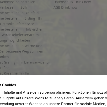
 Kommission bestellen
Datenschutz Drink now
ern lassen in Solln
AGB Drink now
ne bestellen in Bielefeld
ne bestellen in Erding - Ihr
Getränkelieferservice
ne bestellen in Holzkirchen -
Getränkelieferservice mit
lungsmöglichkeiten
ine bestellen in Werne und
Der bequeme Weg zu Ihren
ränken
t Grafing - Ihr Lieferservice für
rafing
st Rosenheim - Ihr
r Getränkeservice in Rosenheim
ng
t Cookies
rung in Starnberg
 Inhalte und Anzeigen zu personalisieren, Funktionen für sozia
e Zugriffe auf unsere Website zu analysieren. Außerdem geben w
 für Getränke
rwendung unserer Website an unsere Partner für soziale Medien
etränke