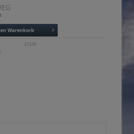
WEG
d
den
Warenkorb
27370
: