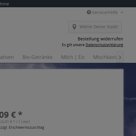
nahme
Service/Hilfe
Wähle Deine Stadt!
Bestellung widerrufen
Es gilt unsere
Datenschutzerklärung
nativen
Bio-Getränke
Milch | Eis
Mischkästen
Ha

09 € *
 (2,41 € * / 1 Liter)
 zzgl. Erschwerniszuschlag