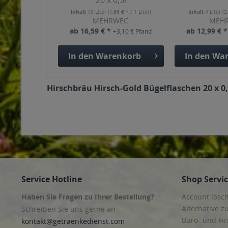
20 x 0,5l
Inhalt
10 Liter
(1,66 € * / 1 Liter)
Inhalt
4 Liter
(3
MEHRWEG
MEH
ab 16,59 € *
ab 12,99 € 
+3,10 € Pfand
In den
Warenkorb
In den
War
Hirschbräu Hirsch-Gold Bügelflaschen 20 x 0,
Service Hotline
Shop Servi
Haben Sie Fragen zu Ihrer Bestellung?
Account lösc
Alternative z
Schreiben Sie uns gerne an
Büro- und F
kontakt@getraenkedienst.com