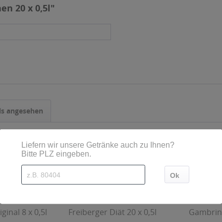
en 20 x 0,5l"
ls angesehen
ginal 8 x 0,5l
Freiberger Diät 20 x 0,5l
Gambrinu