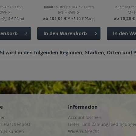
,25 € * / 1 Liter)
Inhalt
10 Liter
(10,10 € * / 1 Liter)
Inhalt
10 Lite
RWEG
MEHRWEG
ME
*
ab 101,01 € *
ab 15,29 €
+2,14 € Pfand
+3,10 € Pfand
enkorb
In den
Warenkorb
In den
Wa
5l wird in den folgenden Regionen, Städten, Orten und Po
ce
Information
hen
Account löschen
ur Flaschenpost
Liefer- und Zahlungsbedingunge
irmenkunden
Widerrufsrecht