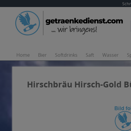
Schn
Home
Bier
Softdrinks
Saft
Wasser
S
Hirschbräu Hirsch-Gold Bü