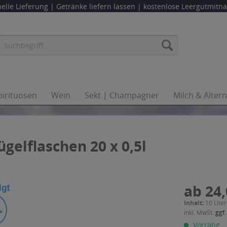
elle Lieferung |
Getränke liefern lassen
| kostenlose Leergutmit
pirituosen
Wein
Sekt | Champagner
Milch & Alter
gelflaschen 20 x 0,5l
ab 24,
Inhalt:
10 Liter
inkl. MwSt.
ggf.
Vorrätig