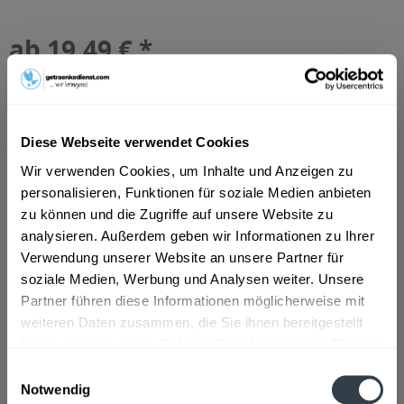
ab 19,49 € *
Inhalt:
7.92 Liter (2,46 € * / 1 Liter)
inkl. MwSt.
ggf. zzgl. Erschwerniszuschlag
Vorrätig
MEHRWEG
Diese Webseite verwendet Cookies
+3,42 € Pfand
Wir verwenden Cookies, um Inhalte und Anzeigen zu
personalisieren, Funktionen für soziale Medien anbieten
In den
Warenkorb
zu können und die Zugriffe auf unsere Website zu
analysieren. Außerdem geben wir Informationen zu Ihrer
Artikel-Nr.:
27420
Verwendung unserer Website an unsere Partner für
Verfügbar in:
soziale Medien, Werbung und Analysen weiter. Unsere
Partner führen diese Informationen möglicherweise mit
Beschreibung
weiteren Daten zusammen, die Sie ihnen bereitgestellt
mehr
haben oder die sie im Rahmen Ihrer Nutzung der Dienste
"Hochstift Original Rhöner Landbier
gesammelt haben.
Einwilligungsauswahl
Schwarzer Hahn 24 x 0,33l"
Notwendig