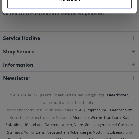
24 x 0,33l wird in den folgenden Regionen, Städten,
Orten und Postleitzahl-Gebieten geliefert
Service Hotline
Shop Service
Information
Newsletter
* Alle Preise inkl. gesetzl. Mehrwertsteuer und ggf. zzgl.
Lieferkosten
,
wenn nicht anders beschrieben
Webseitenbetreiber: Drink now GmbH:
AGB
|
Impressum
|
Datenschutz
Besuchen Sie auch unsere Shops in:
München
,
Werne
,
Nordhorn
,
Bad
Salzuflen
,
Hörstel
und
Damme
,
Lathen
,
Nienstädt
,
Lengerich
und
Garbsen
,
Stainach
,
Vomp
,
Lienz
,
Neustadt am Rübenberge
,
Nottuln
,
Stolzenau
und