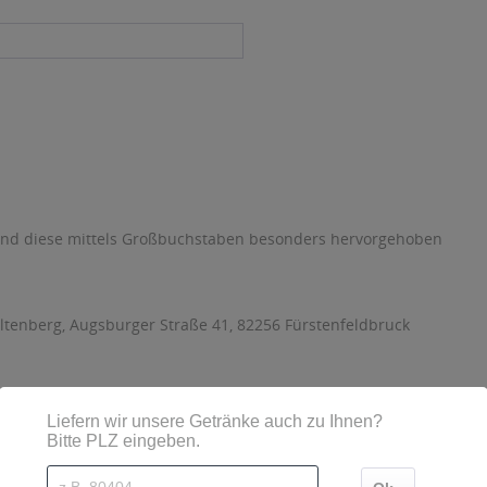
sind diese mittels Großbuchstaben besonders hervorgehoben
tenberg, Augsburger Straße 41, 82256 Fürstenfeldbruck