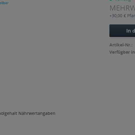
MEHR
+30,00 € Pfa
In 
Artikel-Nr.:
Verfügbar in
holgehalt
Nährwertangaben