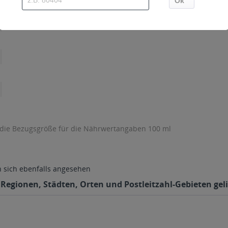
 die Bezugsgröße für die Nährwertangaben 100 ml
sich ebenfalls angesehen
 Regionen, Städten, Orten und Postleitzahl-Gebieten geli