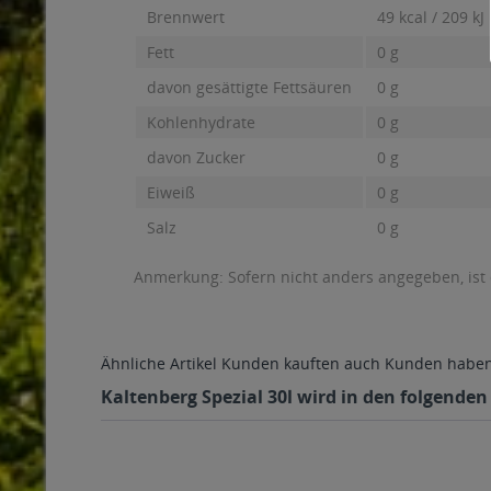
Brennwert
49 kcal / 209 kJ
Fett
0 g
davon gesättigte Fettsäuren
0 g
Kohlenhydrate
0 g
davon Zucker
0 g
Eiweiß
0 g
Salz
0 g
Anmerkung: Sofern nicht anders angegeben, ist
Ähnliche Artikel
Kunden kauften auch
Kunden haben 
Kaltenberg Spezial 30l wird in den folgenden