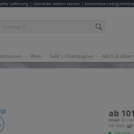
elle Lieferung |
Getränke liefern lassen
| kostenlose Leergutmit
pirituosen
Wein
Sekt | Champagner
Milch & Alter
ab 101
Inhalt:
30 Liter
inkl. MwSt.
ggf.
Vorrätig