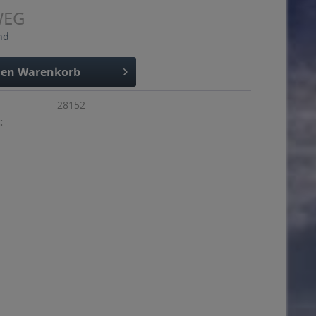
WEG
nd
den
Warenkorb
28152
: