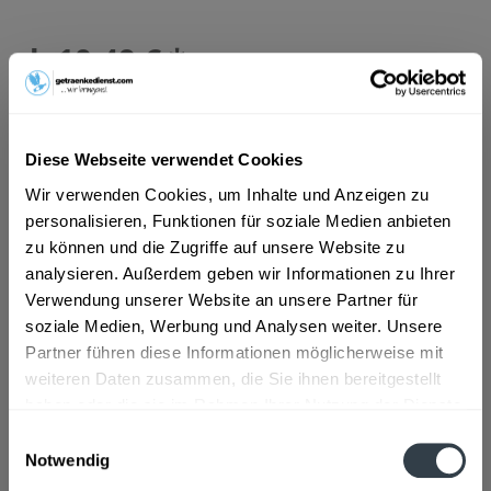
ab 10,49 € *
Inhalt:
5.5 Liter (1,91 € * / 1 Liter)
inkl. MwSt.
ggf. zzgl. Erschwerniszuschlag
Vorrätig
MEHRWEG
Diese Webseite verwendet Cookies
+3,10 € Pfand
Wir verwenden Cookies, um Inhalte und Anzeigen zu
personalisieren, Funktionen für soziale Medien anbieten
In den
Warenkorb
zu können und die Zugriffe auf unsere Website zu
analysieren. Außerdem geben wir Informationen zu Ihrer
Verwendung unserer Website an unsere Partner für
Artikel-Nr.:
29094
soziale Medien, Werbung und Analysen weiter. Unsere
Verfügbar in:
Partner führen diese Informationen möglicherweise mit
Beschreibung
weiteren Daten zusammen, die Sie ihnen bereitgestellt
mehr
haben oder die sie im Rahmen Ihrer Nutzung der Dienste
gesammelt haben.
"Landskron Bernstein 11 x 0,5l"
Einwilligungsauswahl
Notwendig
Datenschutzbestimmungen