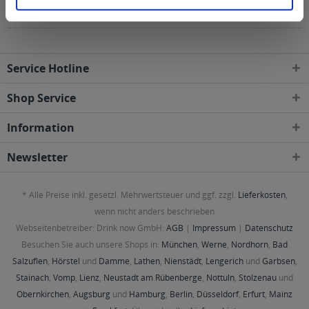
geliefert
Service Hotline
Shop Service
Information
Newsletter
* Alle Preise inkl. gesetzl. Mehrwertsteuer und ggf. zzgl.
Lieferkosten
,
wenn nicht anders beschrieben
Webseitenbetreiber: Drink now GmbH:
AGB
|
Impressum
|
Datenschutz
Besuchen Sie auch unsere Shops in:
München
,
Werne
,
Nordhorn
,
Bad
Salzuflen
,
Hörstel
und
Damme
,
Lathen
,
Nienstädt
,
Lengerich
und
Garbsen
,
Stainach
,
Vomp
,
Lienz
,
Neustadt am Rübenberge
,
Nottuln
,
Stolzenau
und
Obernkirchen
,
Augsburg
und
Hamburg
,
Berlin
,
Düsseldorf
,
Erfurt
,
Mainz