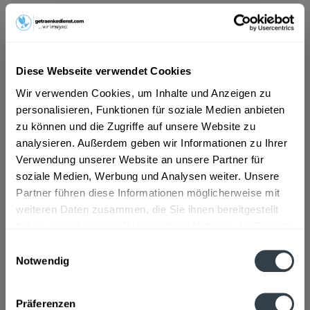
ab 14,29 € *
Inhalt:
10 Liter (1,43 € * / 1 Liter)
inkl. MwSt.
ggf. zzgl. Erschwerniszuschlag
Diese Webseite verwendet Cookies
Vorrätig
Wir verwenden Cookies, um Inhalte und Anzeigen zu
MEHRWEG
personalisieren, Funktionen für soziale Medien anbieten
+3,10 € Pfand
zu können und die Zugriffe auf unsere Website zu
analysieren. Außerdem geben wir Informationen zu Ihrer
In den
Warenkorb
Verwendung unserer Website an unsere Partner für
soziale Medien, Werbung und Analysen weiter. Unsere
Artikel-Nr.:
29984
Partner führen diese Informationen möglicherweise mit
Verfügbar in:
weiteren Daten zusammen, die Sie ihnen bereitgestellt
haben oder die sie im Rahmen Ihrer Nutzung der Dienste
gesammelt haben.
Beschreibung
Einwilligungsauswahl
Notwendig
mehr
Datenschutzbestimmungen
Zutaten und Allergene
Präferenzen