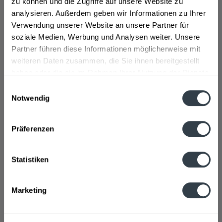
zu können und die Zugriffe auf unsere Website zu
analysieren. Außerdem geben wir Informationen zu Ihrer
Verwendung unserer Website an unsere Partner für
soziale Medien, Werbung und Analysen weiter. Unsere
Partner führen diese Informationen möglicherweise mit
weiteren Daten zusammen, die Sie ihnen bereitgestellt
haben oder die sie im Rahmen Ihrer Nutzung der Dienste
gesammelt haben.
Einwilligungsauswahl
Prinz Erdbeer-Cream 0,5l
Notwendig
Datenschutzbestimmungen
Präferenzen
Inhalt
0.5 Liter
(22,18 € * / 1 Liter)
Statistiken
ab 11,09 € *
Marketing
In den
Warenkorb