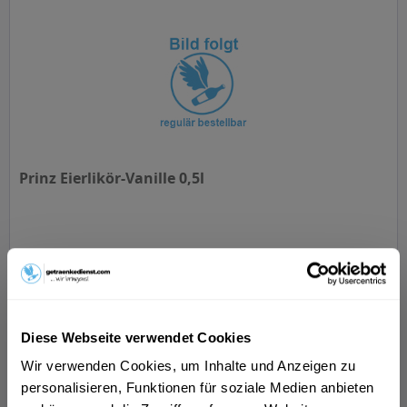
Prinz Eierlikör-Vanille 0,5l
Inhalt
0.5 Liter
(24,18 € * / 1 Liter)
ab 12,09 € *
Diese Webseite verwendet Cookies
In den
Warenkorb
Wir verwenden Cookies, um Inhalte und Anzeigen zu
personalisieren, Funktionen für soziale Medien anbieten