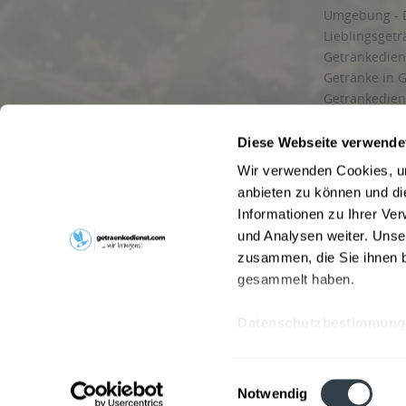
Umgebung - 
Lieblingsget
Getränkediens
Getränke in G
Getränkedien
zuverlässige
und Umgebu
Diese Webseite verwende
Getränkeliefe
Wir verwenden Cookies, um
Liefergebiet
anbieten zu können und di
Lieferservice
Informationen zu Ihrer Ve
Wir liefern G
und Analysen weiter. Unse
Kontakt
zusammen, die Sie ihnen b
Newsletter
gesammelt haben.
Datenschutzbestimmung
* Alle Pre
Webseitenbetreiber: Drink now GmbH:
AGB
|
Impressum
|
Datensc
Einwilligungsauswahl
Stainach
,
Vomp
,
Lienz
,
Neustadt am Rübenberge
,
Nottu
Notwendig