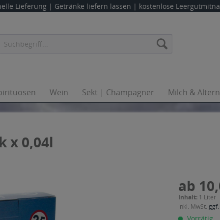
elle Lieferung |
Getränke liefern lassen
| kostenlose Leergutmit
pirituosen
Wein
Sekt | Champagner
Milch & Alter
 x 0,04l
ab 10,
Inhalt:
1 Liter
inkl. MwSt.
ggf.
Vorrätig