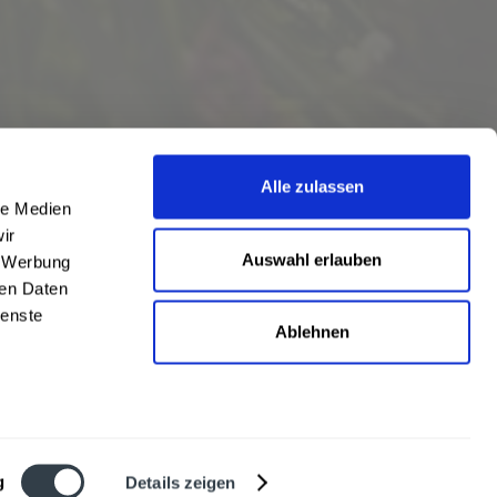
Alle zulassen
le Medien
ir
Auswahl erlauben
, Werbung
ren Daten
ienste
Ablehnen
eschrieben
len
,
Hörstel
und
Damme
,
Lathen
,
Nienstädt
,
Lengerich
und
Garbsen
,
urt
,
Mainz
sowie
Frankfurt
. Übersicht aller
Liefergebiete
g
Details zeigen