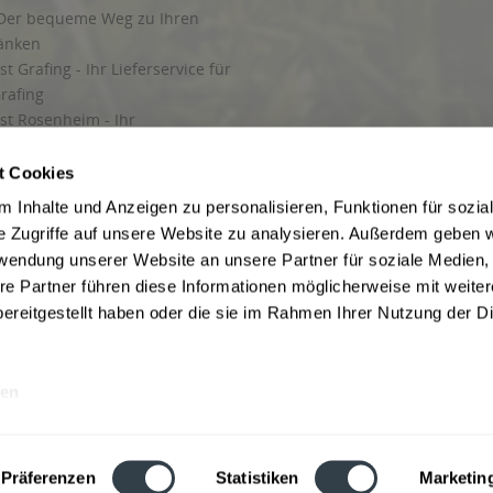
Der bequeme Weg zu Ihren
ränken
t Grafing - Ihr Lieferservice für
rafing
st Rosenheim - Ihr
r Getränkeservice in Rosenheim
ng
t Cookies
rung in Starnberg
 Inhalte und Anzeigen zu personalisieren, Funktionen für sozia
e Zugriffe auf unsere Website zu analysieren. Außerdem geben w
 für Getränke
rwendung unserer Website an unsere Partner für soziale Medien
etränke
re Partner führen diese Informationen möglicherweise mit weite
ereitgestellt haben oder die sie im Rahmen Ihrer Nutzung der D
en
ise inkl. gesetzl. Mehrwertsteuer und ggf. zzgl.
Lieferkosten
, wenn nicht anders b
hutz
Besuchen Sie auch unsere Shops in:
München
,
Werne
,
Nordhorn
,
Bad Salzuf
ln
,
Stolzenau
und
Obernkirchen
,
Augsburg
und
Hamburg
,
Berlin
,
Düsseldorf
,
Erf
Präferenzen
Statistiken
Marketin