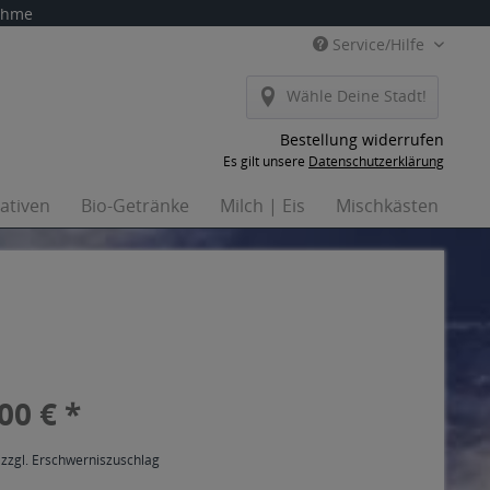
nahme
Service/Hilfe
Wähle Deine Stadt!
Bestellung widerrufen
Es gilt unsere
Datenschutzerklärung
nativen
Bio-Getränke
Milch | Eis
Mischkästen
Ha
00 € *
 zzgl. Erschwerniszuschlag