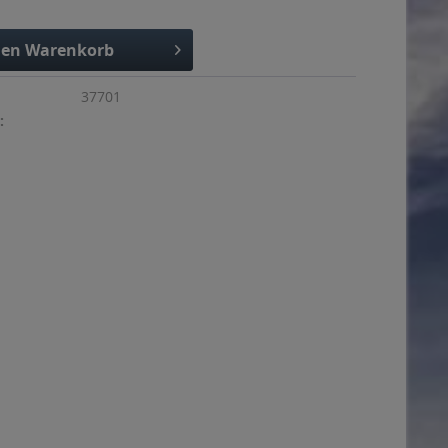
den
Warenkorb
37701
: