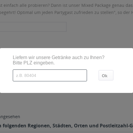
 einfach alle probieren? Dann ist unser Mixed Package genau das 
egehrt! Optimal um jeden Partygast zufrieden zu stellen", so der H
 Karlsruhe, Deutschland
 angesehen
en folgenden Regionen, Städten, Orten und Postleitzahl-G