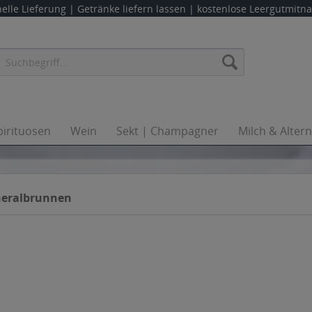
elle Lieferung |
Getränke liefern lassen
| kostenlose Leergutmit
pirituosen
Wein
Sekt | Champagner
Milch & Alter
neralbrunnen