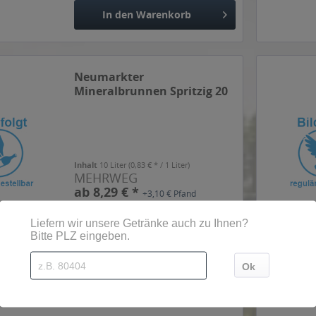
In den
Warenkorb
Neumarkter
Mineralbrunnen Spritzig 20
x 0,5l
Inhalt
10 Liter
(0,83 € * / 1 Liter)
MEHRWEG
ab 8,29 € *
+3,10 € Pfand
In den
Warenkorb
Neumarkter
Mineralbrunnen Still 20 x
0,5l