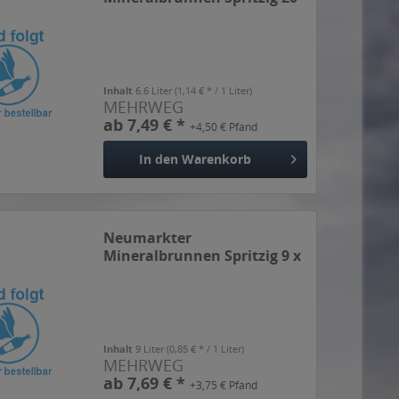
x 0,33l
Inhalt
6.6 Liter
(1,14 € * / 1 Liter)
MEHRWEG
ab 7,49 € *
+4,50 € Pfand
In den
Warenkorb
Neumarkter
Mineralbrunnen Spritzig 9 x
1l
Inhalt
9 Liter
(0,85 € * / 1 Liter)
MEHRWEG
ab 7,69 € *
+3,75 € Pfand