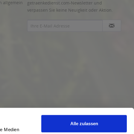
n allgemein
getraenkedienst.com-Newsletter und
verpassen Sie keine Neuigkeit oder Aktion.
Alle zulassen
le Medien