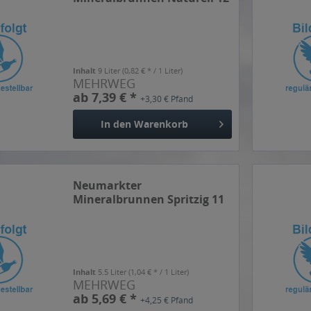
x 0,75l
Inhalt
9 Liter
(0,82 € * / 1 Liter)
MEHRWEG
ab 7,39 € *
+3,30 € Pfand
In den
Warenkorb
Neumarkter
Mineralbrunnen Spritzig 11
x 0,5l
Inhalt
5.5 Liter
(1,04 € * / 1 Liter)
MEHRWEG
ab 5,69 € *
+4,25 € Pfand