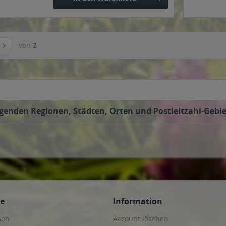
von
2
enden Regionen, Städten, Orten und Postleitzahl-Gebiet
ce
Information
hen
Account löschen