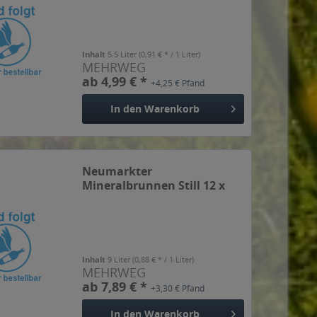
Inhalt
5.5 Liter
(0,91 € * / 1 Liter)
MEHRWEG
ab 4,99 € *
+4,25 € Pfand
In den
Warenkorb
Neumarkter
Mineralbrunnen Still 12 x
0,75l
Inhalt
9 Liter
(0,88 € * / 1 Liter)
MEHRWEG
ab 7,89 € *
+3,30 € Pfand
In den
Warenkorb