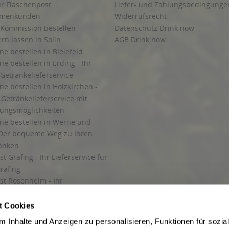
ur Flaschenpost
Liefer- und Zahlungsbedingunge
irmenkunden
Widerrufsrecht
 Kommission bestellen
Datenschutz Drink now
ern lassen in Solln
AGB Drink now
ne bestellen in Bielefeld
ne bestellen in Erding - Ihr
Getränkelieferservice
ne bestellen in Holzkirchen -
Getränkelieferservice mit
lungsmöglichkeiten
ine bestellen in Werne und
Der bequeme Weg zu Ihren
ränken
t Grafing - Ihr Lieferservice für
rafing
st Rosenheim - Ihr
r Getränkeservice in Rosenheim
ng
t Cookies
rung in Starnberg
 Inhalte und Anzeigen zu personalisieren, Funktionen für sozia