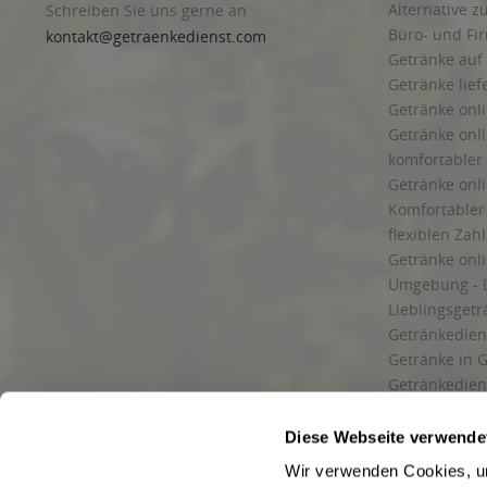
Alternative z
Schreiben Sie uns gerne an
Büro- und F
kontakt@getraenkedienst.com
Getränke auf
Getränke lief
Getränke onli
Getränke onli
komfortabler 
Getränke onli
Komfortabler 
flexiblen Zah
Getränke onl
Umgebung - 
Lieblingsget
Getränkediens
Getränke in G
Getränkedien
zuverlässige
und Umgebu
Diese Webseite verwende
Getränkeliefe
Wir verwenden Cookies, um
Liefergebiet