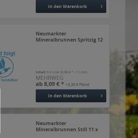
In den
Warenkorb
Neumarkter
Mineralbrunnen Spritzig 12
x 0,7l
Inhalt
8.4 Liter
(0,96 € * / 1 Liter)
MEHRWEG
ab 8,09 € *
+3,30 € Pfand
In den
Warenkorb
Neumarkter
Mineralbrunnen Still 11 x
0,5l