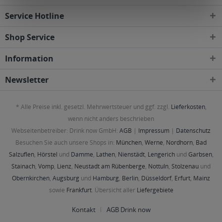
Service Hotline
Shop Service
Information
Newsletter
* Alle Preise inkl. gesetzl. Mehrwertsteuer und ggf. zzgl.
Lieferkosten
,
wenn nicht anders beschrieben
Webseitenbetreiber: Drink now GmbH:
AGB
|
Impressum
|
Datenschutz
Besuchen Sie auch unsere Shops in:
München
,
Werne
,
Nordhorn
,
Bad
Salzuflen
,
Hörstel
und
Damme
,
Lathen
,
Nienstädt
,
Lengerich
und
Garbsen
,
Stainach
,
Vomp
,
Lienz
,
Neustadt am Rübenberge
,
Nottuln
,
Stolzenau
und
Obernkirchen
,
Augsburg
und
Hamburg
,
Berlin
,
Düsseldorf
,
Erfurt
,
Mainz
sowie
Frankfurt
. Übersicht aller
Liefergebiete
Kontakt
AGB Drink now