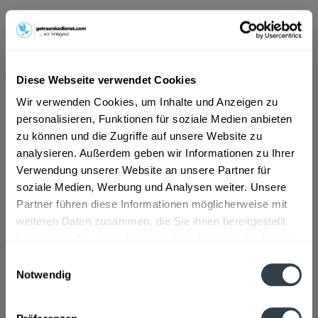
ab 101,01 € *
Inhalt:
4.2 Liter (24,05 € * / 1 Liter)
inkl. MwSt.
ggf. zzgl. Erschwerniszuschlag
Diese Webseite verwendet Cookies
Vorrätig
MEHRWEG
Wir verwenden Cookies, um Inhalte und Anzeigen zu
personalisieren, Funktionen für soziale Medien anbieten
+2,40 € Pfand
zu können und die Zugriffe auf unsere Website zu
analysieren. Außerdem geben wir Informationen zu Ihrer
In den
Warenkorb
Verwendung unserer Website an unsere Partner für
soziale Medien, Werbung und Analysen weiter. Unsere
Artikel-Nr.:
21926
Partner führen diese Informationen möglicherweise mit
Verfügbar in:
weiteren Daten zusammen, die Sie ihnen bereitgestellt
haben oder die sie im Rahmen Ihrer Nutzung der Dienste
Beschreibung
gesammelt haben.
Einwilligungsauswahl
mehr
Notwendig
Datenschutzbestimmungen
Zutaten und Allergene