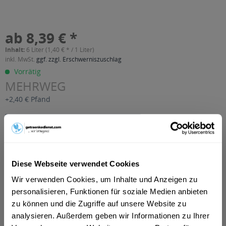
ab 8,39 € *
Inhalt:
6 Liter (1,40 € * / 1 Liter)
inkl. MwSt.
ggf. zzgl. Erschwerniszuschlag
Vorrätig
MEHRWEG
+2,40 € Pfand
In den
Warenkorb
Artikel-Nr.:
23610
Verfügbar in:
Diese Webseite verwendet Cookies
Wir verwenden Cookies, um Inhalte und Anzeigen zu
Beschreibung
mehr
personalisieren, Funktionen für soziale Medien anbieten
zu können und die Zugriffe auf unsere Website zu
"Burkhardt "Der Geschmackvolle"
analysieren. Außerdem geben wir Informationen zu Ihrer
Orangensaft 6 x 1l"