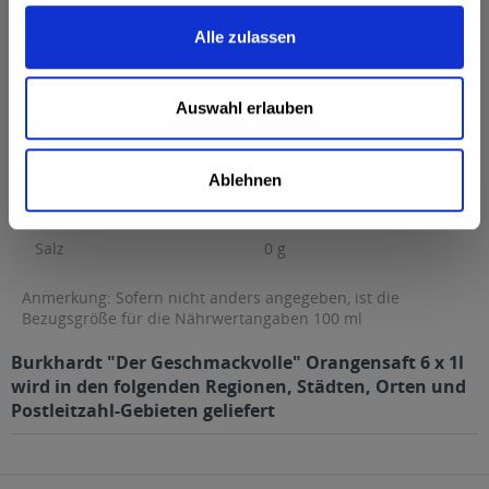
Alle zulassen
Brennwert
43 kcal / 185 kJ
Fett
0,2 g
davon gesättigte Fettsäuren
0,1 g
Auswahl erlauben
Kohlenhydrate
11 g
davon Zucker
11 g
Ablehnen
Eiweiß
0 g
Salz
0 g
Anmerkung: Sofern nicht anders angegeben, ist die
Bezugsgröße für die Nährwertangaben 100 ml
Burkhardt "Der Geschmackvolle" Orangensaft 6 x 1l
wird in den folgenden Regionen, Städten, Orten und
Postleitzahl-Gebieten geliefert